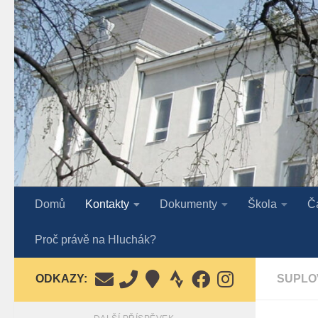
Skip to content
Domů
Kontakty
Dokumenty
Škola
Č
Proč právě na Hluchák?
ODKAZY:
SUPLO