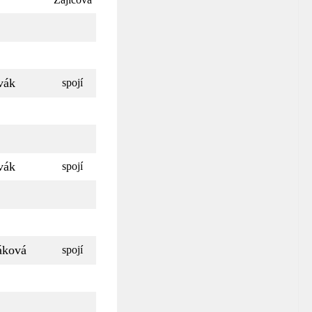
vák
spojí
vák
spojí
áková
spojí