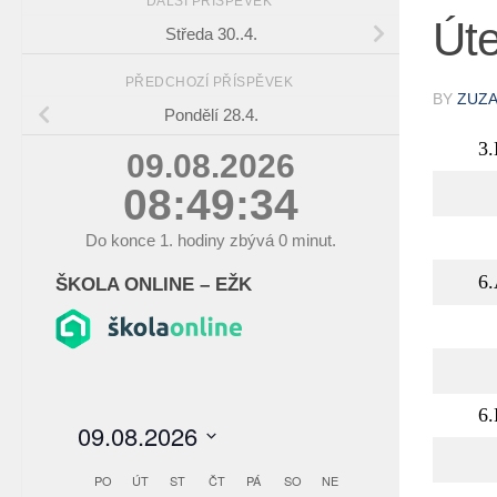
DALŠÍ PŘÍSPĚVEK
Úte
Středa 30..4.
PŘEDCHOZÍ PŘÍSPĚVEK
BY
ZUZ
Pondělí 28.4.
3
09.08.2026
08:49:35
Do konce
1.
hodiny zbývá
0
minut.
6
ŠKOLA ONLINE – EŽK
6