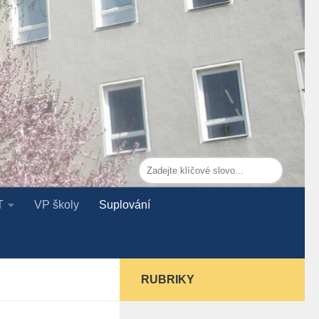
T
VP školy
Suplování
RUBRIKY