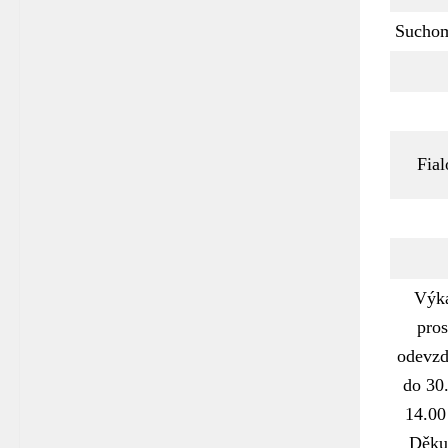
Sucho
Fial
Výk
pros
odevzd
do 30.
14.00
Děkuj