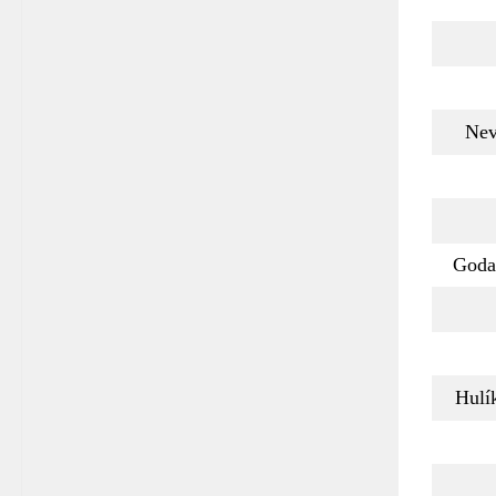
Nev
Goda
Hulí