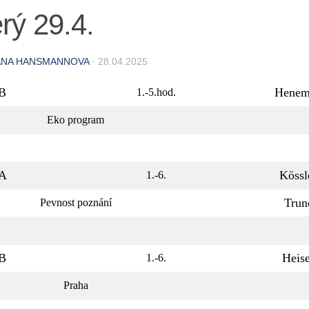
rý 29.4.
ANA HANSMANNOVA
·
28.04.2025
.B
Henem
1.-5.hod.
Eko program
.A
Kössl
1.-6.
Trun
Pevnost poznání
.B
Heis
1.-6.
Praha