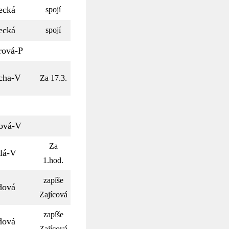
ecká
spojí
ecká
spojí
rová-P
cha-V
Za 17.3.
ová-V
Za
lá-V
1.hod.
zapíše
dová
Zajícová
zapíše
dová
Zajícová