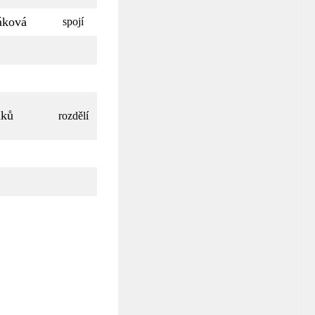
áková
spojí
nků
rozdělí