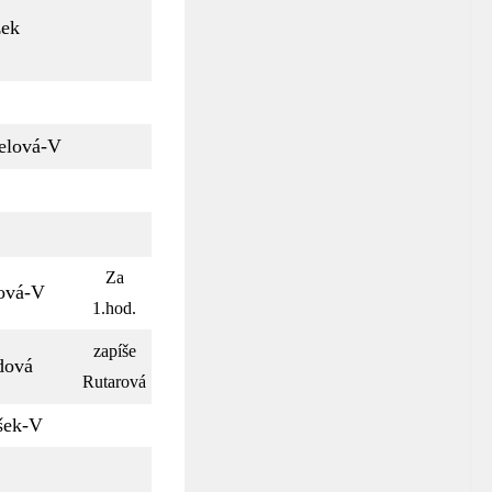
žek
elová-V
Za
ová-V
1.hod.
zapíše
dová
Rutarová
šek-V