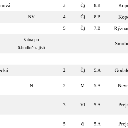
anová
Kop
3.
Čj
8.B
Kop
NV
4.
Čj
8.B
Rýzna
5.
Čj
7.B
šatna po
Smoli
6.hodině zajistí
ecká
Godal
1.
Čj
5.A
Nevr
N
2.
M
5.A
Prej
3.
Vl
5.A
Prej
5.
čj
5.A