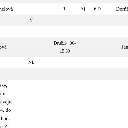
melová
Dorň
1.
Aj
6.D
V
Druž.14.00-
ová
Ja
15.30
NL
azy,
ím,
ávejte
4. do
 hod.
i Z.