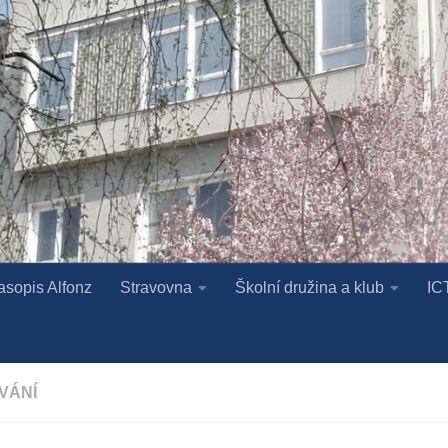
asopis Alfonz
Stravovna
Školní družina a klub
IC
VÁNÍ