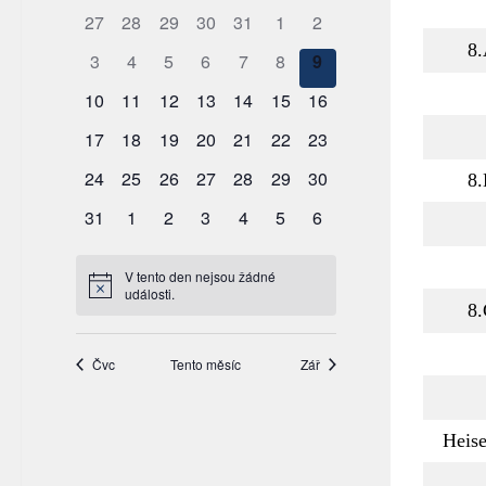
8
8
8
Heis