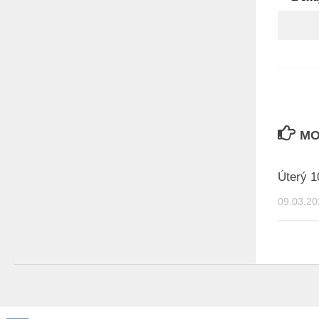
MO
Úterý 1
09.03.20