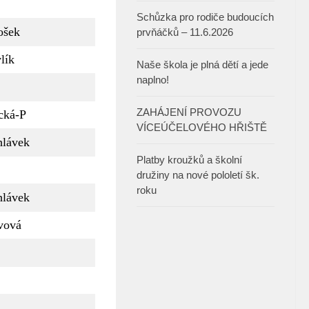
Schůzka pro rodiče budoucích
ošek
prvňáčků – 11.6.2026
lík
Naše škola je plná dětí a jede
naplno!
ZAHÁJENÍ PROVOZU
cká-P
VÍCEÚČELOVÉHO HŘIŠTĚ
hlávek
Platby kroužků a školní
družiny na nové pololetí šk.
roku
hlávek
vová