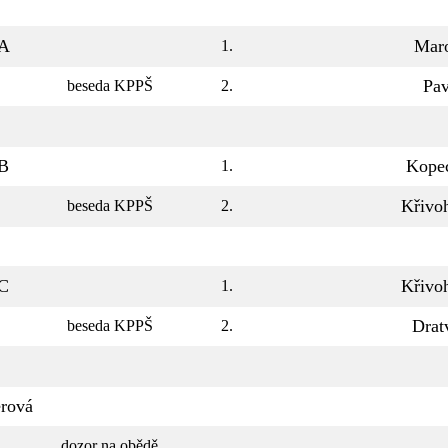
.A
Mar
1.
Pav
beseda KPPŠ
2.
.B
Kope
1.
Křivo
beseda KPPŠ
2.
.C
Křivo
1.
Drat
beseda KPPŠ
2.
erová
dozor na obědě