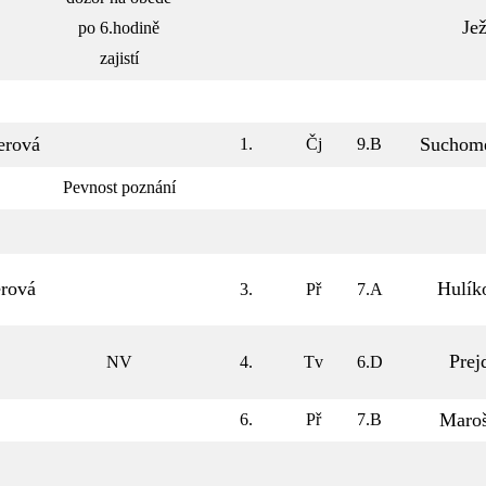
Je
po 6.hodině
zajistí
erová
Suchom
1.
Čj
9.B
Pevnost poznání
erová
Hulík
3.
Př
7.A
Prej
NV
4.
Tv
6.D
Maro
6.
Př
7.B