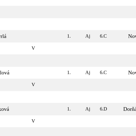
rlá
No
1.
Aj
6.C
V
lová
No
1.
Aj
6.C
V
ková
Dorň
1.
Aj
6.D
V