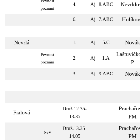
Pevnost
Nevrklo
4.
Aj
8.ABC
poznání
Hulíko
6.
Aj
7.ABC
Nevrlá
Novák
1.
Aj
5.C
Laštuvičk
Pevnost
2.
Aj
1.A
P
poznání
Novák
3.
Aj
9.ABC
Prachařo
Druž.12.35-
Fialová
PM
13.35
Prachařo
Druž.13.35-
NeV
PM
14.05