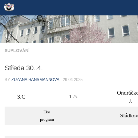
Skip to content
SUPLOVÁNÍ
Středa 30..4.
BY
ZUZANA HANSMANNOVA
·
29.04.2025
Ondráčk
3.C
1.-5.
J.
Eko
Sládko
program