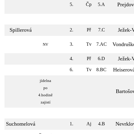
Prejdov
5.
Čp
5.A
Spillerová
Ježek-
2.
Př
7.C
Vondrušk
3.
Tv
7.AC
NV
Ježek-
4.
Př
6.D
Heiserov
6.
Tv
8.BC
jídelna
po
Bartošo
4.hodině
zajistí
Suchomelová
Nevrklo
1.
Aj
4.B