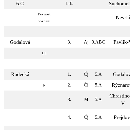
6.C
Suchomel
1.-6.
Pevnost
Nevrlá
poznání
Godalová
Pavlík-
3.
Aj
9.ABC
DL
Rudecká
Godalo
1.
Čj
5.A
Rýznaro
2.
Čj
5.A
N
Chrastino
3.
M
5.A
V
Prejdov
4.
Čj
5.A