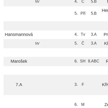
4.
Č
5.B
NV
He
5.
Pří
5.B
Hansmannová
Pr
4.
Tv
3.A
K
5.
Č
3.A
NV
Marošek
R
6.
SH
8.ABC
7.A
Kř
3.
F
Z
6.
M