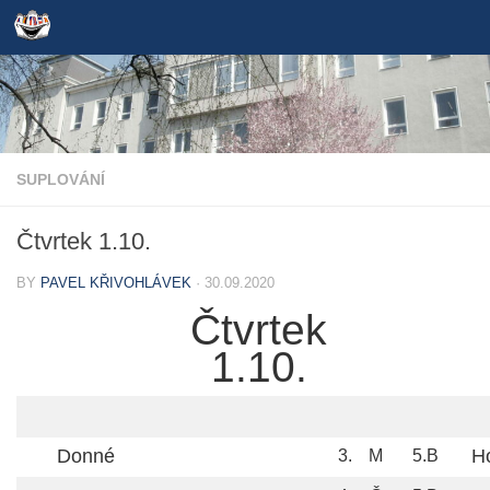
Skip to content
SUPLOVÁNÍ
Čtvrtek 1.10.
BY
PAVEL KŘIVOHLÁVEK
·
30.09.2020
Čtvrtek
1.10.
Donné
H
3.
M
5.B