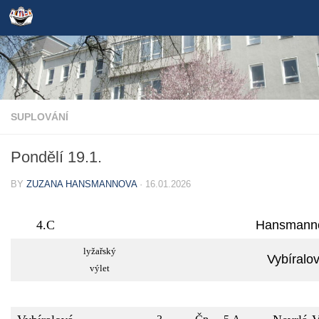
Skip to content
SUPLOVÁNÍ
Pondělí 19.1.
BY
ZUZANA HANSMANNOVA
·
16.01.2026
4.C
Hansmann
lyžařský
Vybíralo
výlet