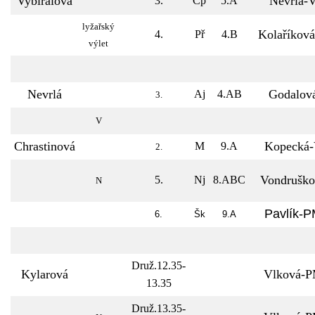
Vybíralová
Nevrlá-
3.
Čp
5.A
lyžařský
Kolaříkov
4.
Př
4.B
výlet
Nevrlá
Godalov
Aj
4.AB
3.
V
Chrastinová
Kopecká
M
9.A
2.
Vondruško
5.
Nj
8.ABC
N
Pavlík-
6.
Šk
9.A
Druž.12.35-
Kylarová
Vlková-
13.35
Druž.13.35-