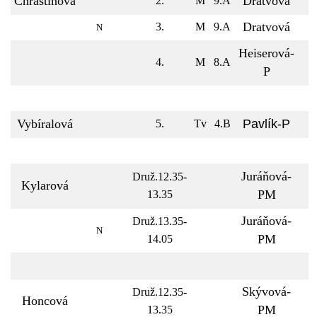
Chrastinová
Dratvová
2.
M
9.A
Dratvová
3.
M
9.A
N
Heiserová-
4.
M
8.A
P
Vybíralová
Pavlík-P
5.
Tv
4.B
Juráňová-
Druž.12.35-
Kylarová
PM
13.35
Juráňová-
Druž.13.35-
N
PM
14.05
Skývová-
Druž.12.35-
Honcová
PM
13.35