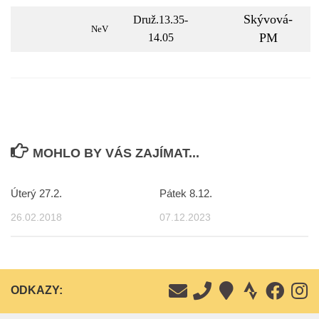
Skývová-
Druž.13.35-
NeV
PM
14.05
MOHLO BY VÁS ZAJÍMAT...
Úterý 27.2.
Pátek 8.12.
26.02.2018
07.12.2023
ODKAZY: