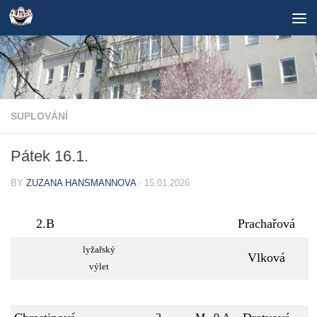
Skip to content
SUPLOVÁNÍ
Pátek 16.1.
BY
ZUZANA HANSMANNOVA
·
15.01.2026
2.B
Prachařová
lyžařský
Vlková
výlet