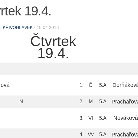
rtek 19.4.
L KŘIVOHLÁVEK
·
18.04.2018
Čtvrtek
19.4.
nová
Dorňákov
1.
Č
5.A
Prachařov
N
2.
M
5.A
Nováková
3.
Vl
5.A
Prachařov
4.
Vv
5.A