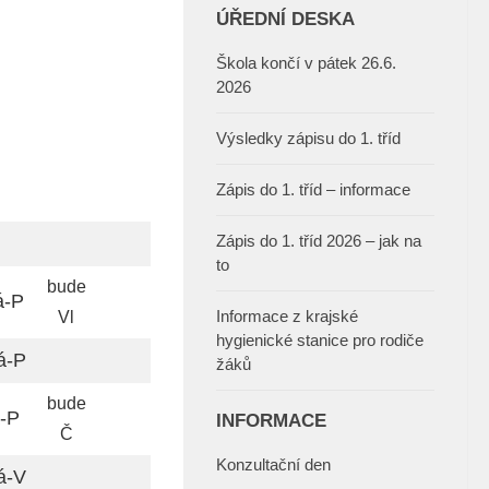
ÚŘEDNÍ DESKA
Škola končí v pátek 26.6.
2026
Výsledky zápisu do 1. tříd
Zápis do 1. tříd – informace
Zápis do 1. tříd 2026 – jak na
to
bude
á-P
Informace z krajské
Vl
hygienické stanice pro rodiče
á-P
žáků
bude
-P
INFORMACE
Č
Konzultační den
á-V