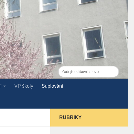
T
VP školy
Suplování
RUBRIKY