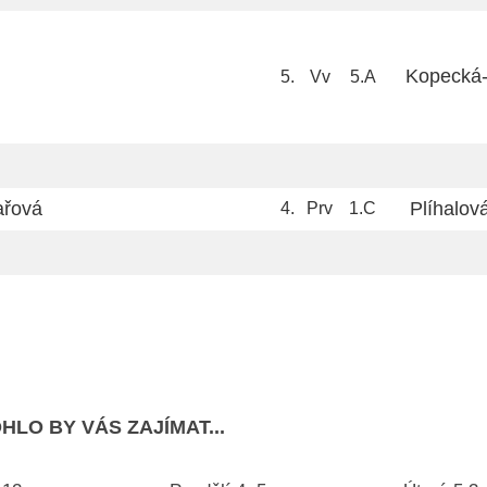
Kopecká
5.
Vv
5.A
ařová
Plíhalov
4.
Prv
1.C
HLO BY VÁS ZAJÍMAT...