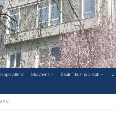
asopis Alfonz
Stravovna
Školní družina a klub
IC
VÁNÍ