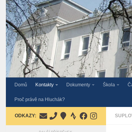
Skip to content
Domů
Kontakty
Dokumenty
Škola
Č
Proč právě na Hluchák?
ODKAZY:
SUPLO