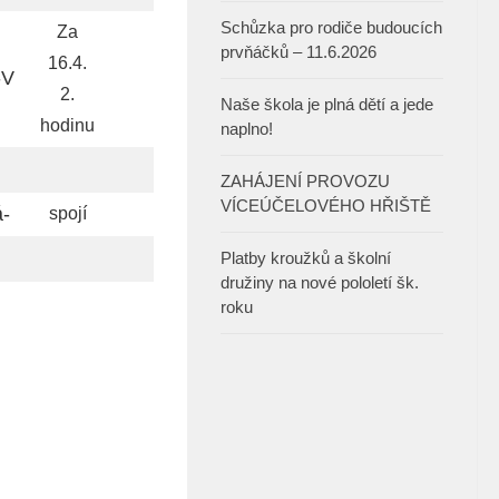
Schůzka pro rodiče budoucích
Za
prvňáčků – 11.6.2026
16.4.
-V
2.
Naše škola je plná dětí a jede
hodinu
naplno!
ZAHÁJENÍ PROVOZU
VÍCEÚČELOVÉHO HŘIŠTĚ
á-
spojí
Platby kroužků a školní
družiny na nové pololetí šk.
roku