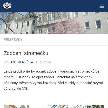
Skip to content
PŘÍSPĚVKY
Zdobení stromečku
BY
JAN TRUNEČKA
·
11.12.2024
Letos probíhá druhý ročník zdobení vánočních stromečků ve
městě. I Hluchák se opět zapojil. Tentoktát na stromeček
přidělený městem vyrobili ozdoby žáci 4. třídy a ten také svými
výtvory zkrášlili.