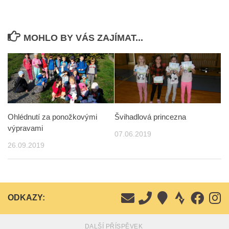
MOHLO BY VÁS ZAJÍMAT...
Ohlédnutí za ponožkovými
Švihadlová princezna
výpravami
07.06.2019
26.09.2019
ODKAZY:
DALŠÍ PŘÍSPĚVEK