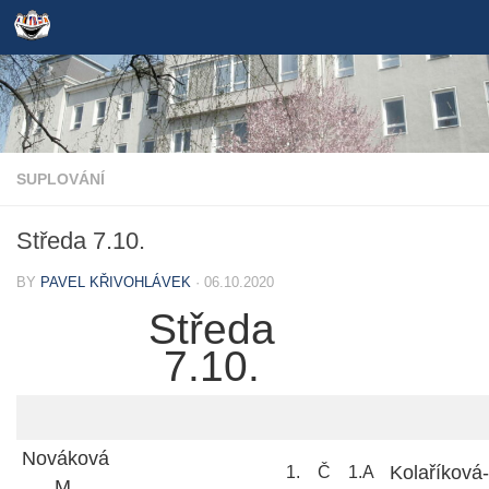
Skip to content
SUPLOVÁNÍ
Středa 7.10.
BY
PAVEL KŘIVOHLÁVEK
·
06.10.2020
Středa
7.10.
Nováková
Kolaříková
1.
Č
1.A
M.