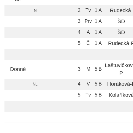
Rudecká-
2.
Tv
1.A
N
ŠD
3.
Prv
1.A
ŠD
4.
A
1.A
Rudecká-
5.
Č
1.A
Laštuvičkov
Donné
3.
M
5.B
P
Horáková-
4.
V
5.B
NL
Kolaříkov
5.
Tv
5.B