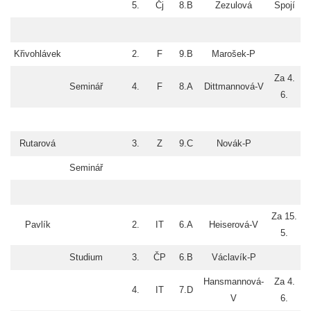
5.
Čj
8.B
Zezulová
Spojí
Křivohlávek
2.
F
9.B
Marošek-P
Za 4.
Seminář
4.
F
8.A
Dittmannová-V
6.
Rutarová
3.
Z
9.C
Novák-P
Seminář
Za 15.
Pavlík
2.
IT
6.A
Heiserová-V
5.
Studium
3.
ČP
6.B
Václavík-P
Hansmannová-
Za 4.
4.
IT
7.D
V
6.