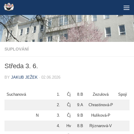
Skip to content
SUPLOVÁNÍ
Středa 3. 6.
BY
JAKUB JEŽEK
·
02.06.2026
Suchanová
1.
Čj
8.B
Zezulová
Spojí
2.
Čj
9.A
Chrastinová-P
N
3.
Čj
9.B
Hulíková-P
4.
Hv
8.B
Rýznarová-V