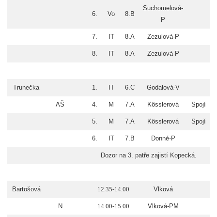
Suchomelová-
6.
Vo
8.B
P
7.
IT
8.A
Zezulová-P
8.
IT
8.A
Zezulová-P
Trunečka
1.
IT
6.C
Godalová-V
AŠ
4.
M
7.A
Kösslerová
Spojí
5.
M
7.A
Kösslerová
Spojí
6.
IT
7.B
Donné-P
Dozor na 3. patře zajistí Kopecká.
Bartošová
12.35-14.00
Vlková
N
14.00-15.00
Vlková-PM