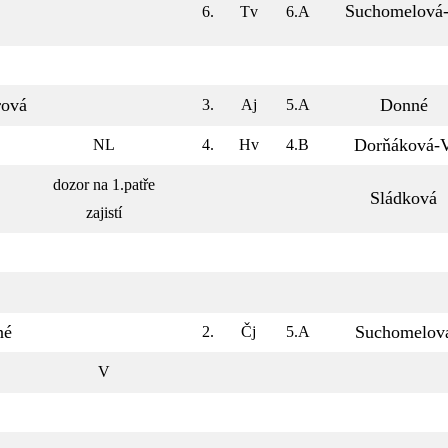
Suchomelová
6.
Tv
6.A
rová
Donné
3.
Aj
5.A
Dorňáková-
NL
4.
Hv
4.B
dozor na 1.patře
Sládková
zajistí
né
Suchomelov
2.
Čj
5.A
V