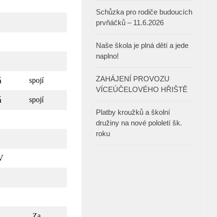
Schůzka pro rodiče budoucích
prvňáčků – 11.6.2026
Naše škola je plná dětí a jede
naplno!
ZAHÁJENÍ PROVOZU
á
spojí
VÍCEÚČELOVÉHO HŘIŠTĚ
á
spojí
Platby kroužků a školní
družiny na nové pololetí šk.
roku
V
Za