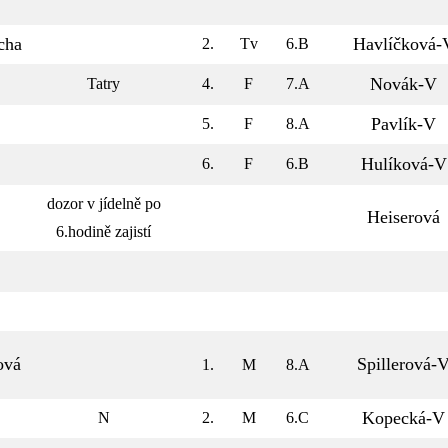
cha
Havlíčková-
2.
Tv
6.B
Novák-V
Tatry
4.
F
7.A
Pavlík-V
5.
F
8.A
Hulíková-V
6.
F
6.B
dozor v jídelně po
Heiserová
6.hodině zajistí
ová
Spillerová-
1.
M
8.A
Kopecká-V
N
2.
M
6.C