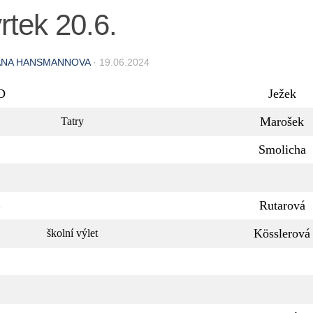
rtek 20.6.
ANA HANSMANNOVA
·
19.06.2024
D
Ježek
Marošek
Tatry
Smolicha
B
Rutarová
Kösslerová
školní výlet