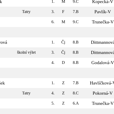
k
Kopecká-V
1.
M
9.C
Pavlík-V
Tatry
3.
F
7.B
Trunečka-V
6.
M
9.C
rová
Dittmannov
1.
Čj
8.B
Dittmannov
školní výlet
3.
Čj
8.B
Godalová-V
4.
D
8.B
šek
Havlíčková-
1.
Z
7.B
Pokorná-V
Tatry
4.
Z
8.C
Trunečka-V
5.
Z
6.A