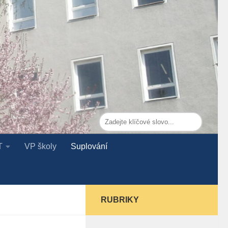
T
VP školy
Suplování
RUBRIKY