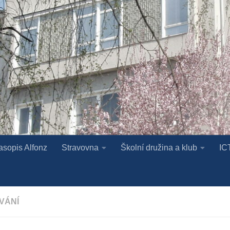
asopis Alfonz
Stravovna
Školní družina a klub
IC
VÁNÍ