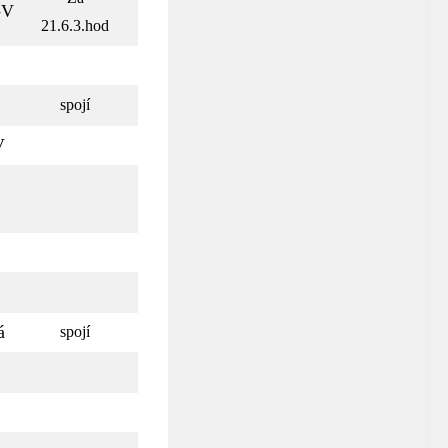
-V
21.6.3.hod
spojí
V
á
spojí