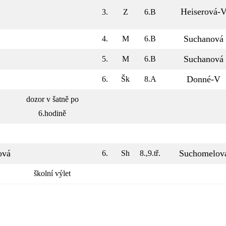
Heiserová-
3.
Z
6.B
Suchanová
4.
M
6.B
Suchanová
5.
M
6.B
Donné-V
6.
Šk
8.A
dozor v šatně po
6.hodině
ová
Suchomelov
6.
Sh
8.,9.tř.
školní výlet