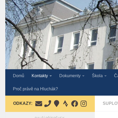
Skip to content
Domů
Kontakty
Dokumenty
Škola
Č
Proč právě na Hluchák?
ODKAZY:
SUPLO