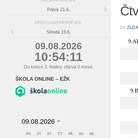
DALŠÍ PŘÍSPĚVEK
Čtv
Pátek 21.6.
PŘEDCHOZÍ PŘÍSPĚVEK
BY
ZUZ
Středa 19.6.
9.A
09.08.2026
10:54:12
Do konce
3.
hodiny zbývá
0
minut.
ŠKOLA ONLINE – EŽK
9.