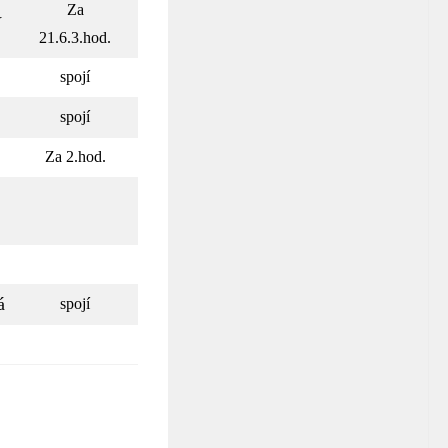
Za
V
21.6.3.hod.
spojí
spojí
Za 2.hod.
á
spojí