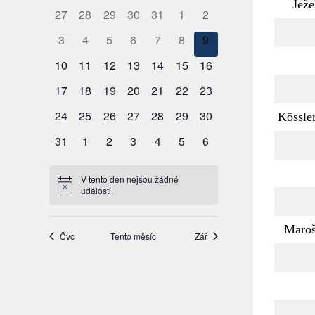
Ježe
Kössle
Maro