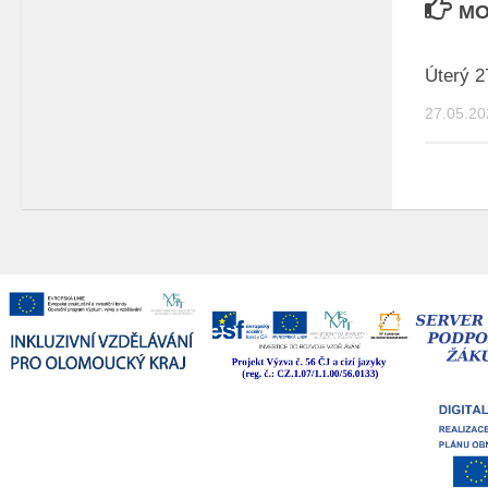
MO
Úterý 2
27.05.20