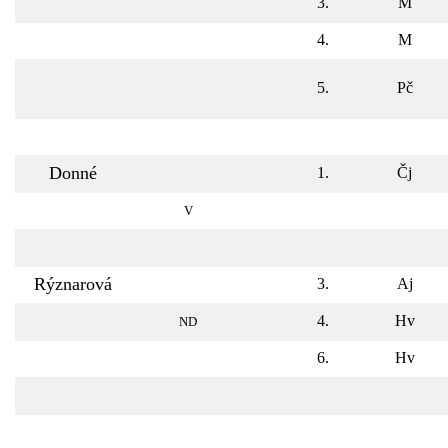
3.
M
4.
M
5.
Pč
Donné
1.
Čj
V
Rýznarová
3.
Aj
4.
Hv
ND
6.
Hv