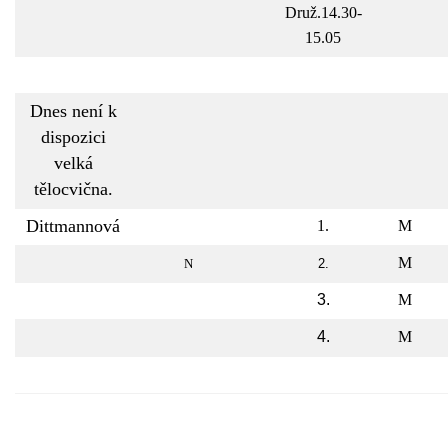
Druž.14.30-
15.05
Dnes není k
dispozici
velká
tělocvična.
Dittmannová
1.
M
M
N
2.
3.
M
4.
M