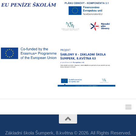
Základní škola Šumperk, 8.května © 2026. All Rights Reserved.