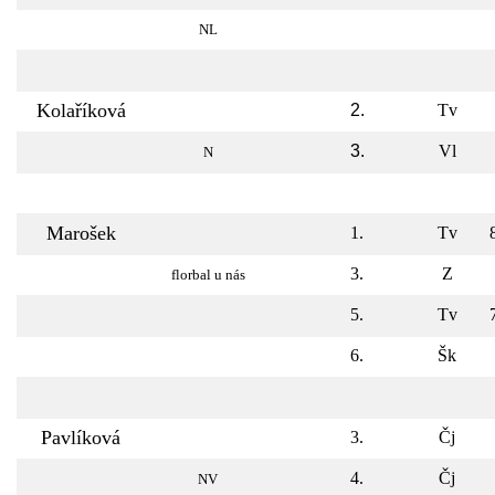
NL
Kolaříková
2.
Tv
3.
Vl
N
Marošek
1.
Tv
3.
Z
florbal u nás
5.
Tv
6.
Šk
Pavlíková
3.
Čj
4.
Čj
NV