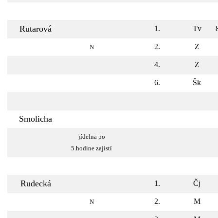
Rutarová
1.
Tv
2.
Z
N
4.
Z
6.
Šk
Smolicha
jídelna po
5.hodine zajistí
Rudecká
1.
Čj
2.
M
N