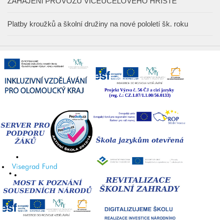
ZAHÁJENÍ PROVOZU VÍCEÚČELOVÉHO HŘIŠTĚ
Platby kroužků a školní družiny na nové pololetí šk. roku