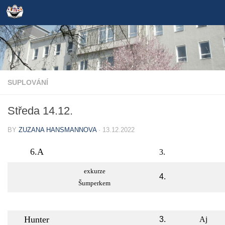
Skip to content
SUPLOVÁNÍ
Středa 14.12.
BY
ZUZANA HANSMANNOVA
·
13.12.2022
6.A
3.
exkurze
4.
Šumperkem
Hunter
3.
Aj