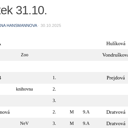
ek 31.10.
ANA HANSMANNOVA
·
30.10.2025
A
Hulíková
Vondruškov
Zoo
B
Prejdová
1.
knihovna
2.
3.
inová
Dratvová
2.
M
9.A
Dratvová
NeV
3.
M
9.A