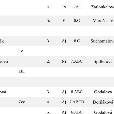
Zatloukalov
4.
Tv
8.BC
Marošek-V
5.
F
8.C
ák
Suchomelov
3.
Aj
8.C
V
ková
Spillerová
2.
Nj
7.ABC
DL
ová
Godalová
3.
Aj
8.ABC
Dorňáková
Zoo
4.
Aj
7.ABCD
Godalová
5.
Aj
6.ABC