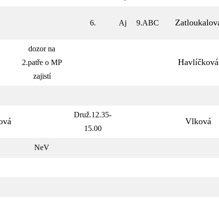
Zatloukalov
6.
Aj
9.ABC
dozor na
Havlíčková
2.patře o MP
zajistí
Druž.12.35-
ová
Vlková
15.00
NeV