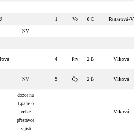
ž
Rutarová-V
1.
Vo
8.C
NV
řová
Vlková
4.
Prv
2.B
Vlková
NV
5.
Čp
2.B
dozor na
1.patře o
Vlková
velké
přestávce
zajistí