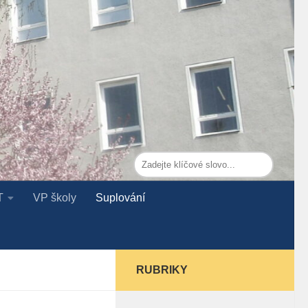
T
VP školy
Suplování
RUBRIKY