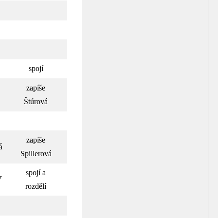
spojí
zapíše
Štúrová
zapíše
á
Spillerová
spojí a
V
rozdělí