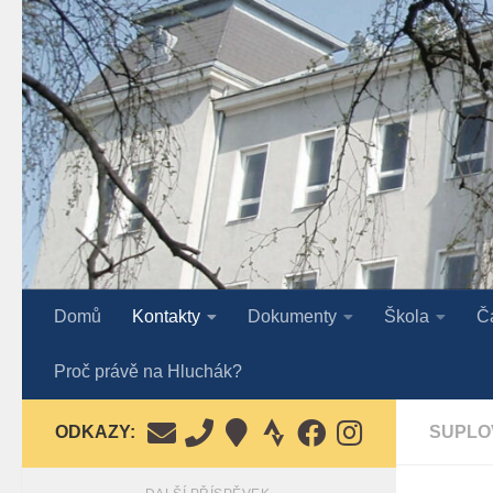
Skip to content
Domů
Kontakty
Dokumenty
Škola
Č
Proč právě na Hluchák?
ODKAZY:
SUPLO