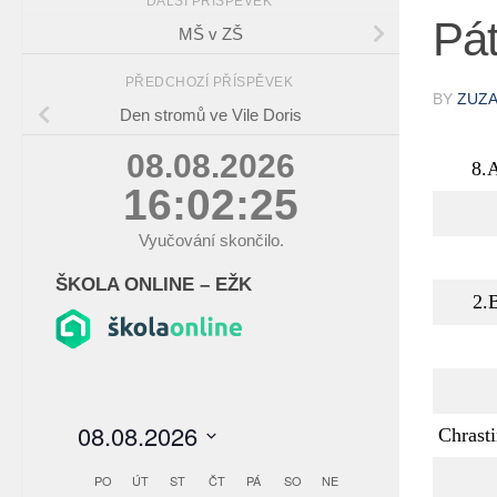
DALŠÍ PŘÍSPĚVEK
Pát
MŠ v ZŠ
PŘEDCHOZÍ PŘÍSPĚVEK
BY
ZUZ
Den stromů ve Vile Doris
08.08.2026
8.
16:02:26
Vyučování skončilo.
ŠKOLA ONLINE – EŽK
2.
Chrast