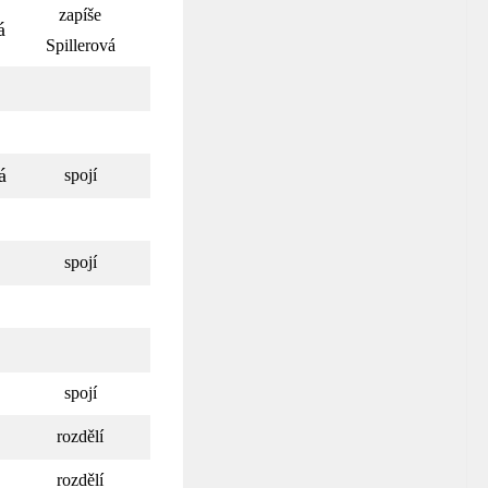
zapíše
á
Spillerová
á
spojí
spojí
spojí
rozdělí
rozdělí