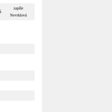
zapíše
á
Nevrklová