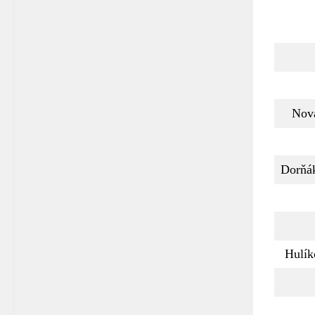
Nov
Dorňá
Hulík