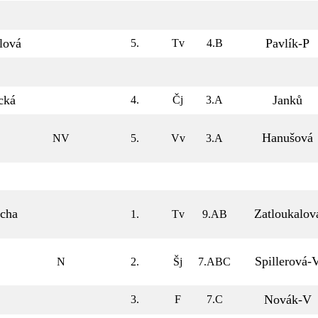
lová
Pavlík-P
5.
Tv
4.B
cká
Janků
4.
Čj
3.A
Hanušová
NV
5.
Vv
3.A
cha
Zatloukalov
1.
Tv
9.AB
Spillerová-
N
2.
Šj
7.ABC
Novák-V
3.
F
7.C