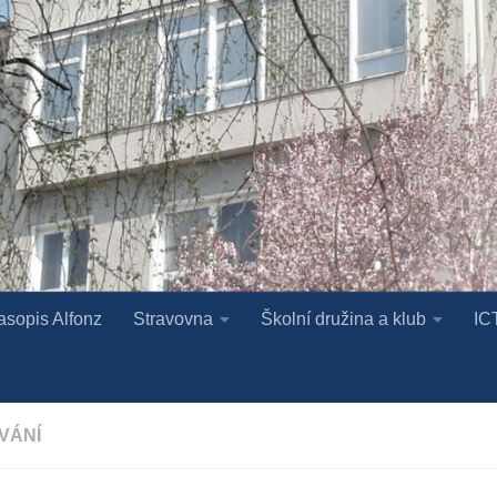
asopis Alfonz
Stravovna
Školní družina a klub
IC
VÁNÍ