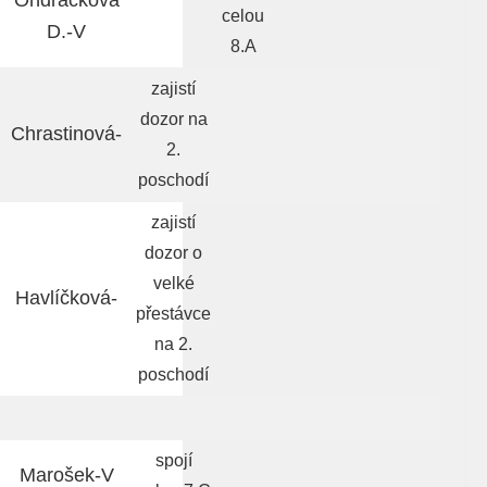
Ondráčková
celou
D.-V
8.A
zajistí
dozor na
Chrastinová-
2.
poschodí
zajistí
dozor o
velké
Havlíčková-
přestávce
na 2.
poschodí
spojí
Marošek-V