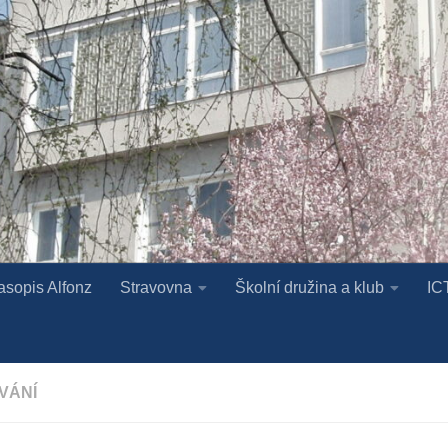
asopis Alfonz
Stravovna
Školní družina a klub
IC
VÁNÍ