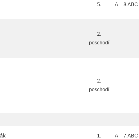
5.
A
8.ABC
2.
poschodí
2.
poschodí
ák
1.
A
7.ABC