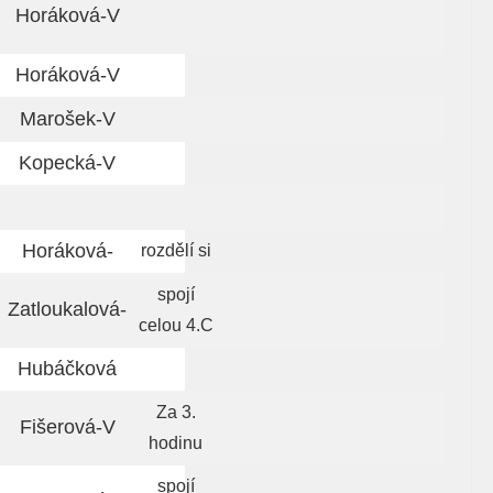
Horáková-V
Horáková-V
Marošek-V
Kopecká-V
Horáková-
rozdělí si
spojí
Zatloukalová-
celou 4.C
Hubáčková
Za 3.
Fišerová-V
hodinu
spojí