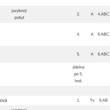
jazykový
2.
A
4.ABC
pobyt
4.
A
6.ABC
5.
A
8.ABC
jídelna
po 5.
hod.
rová
1.
Tv
9.AB