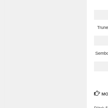
Trun
Sembo
MO