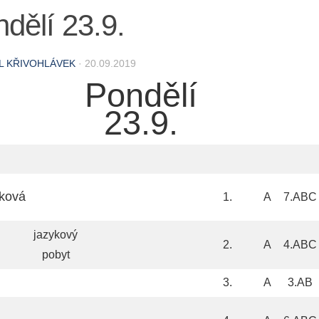
dělí 23.9.
L KŘIVOHLÁVEK
·
20.09.2019
Pondělí
23.9.
ková
1.
A
7.ABC
jazykový
2.
A
4.ABC
pobyt
3.
A
3.AB