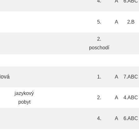
4.
A
6.ABC
5.
A
2.B
2.
poschodí
lová
1.
A
7.ABC
jazykový
2.
A
4.ABC
pobyt
4.
A
6.ABC