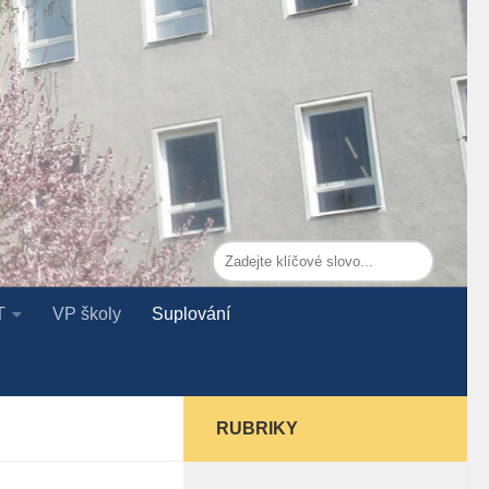
T
VP školy
Suplování
RUBRIKY