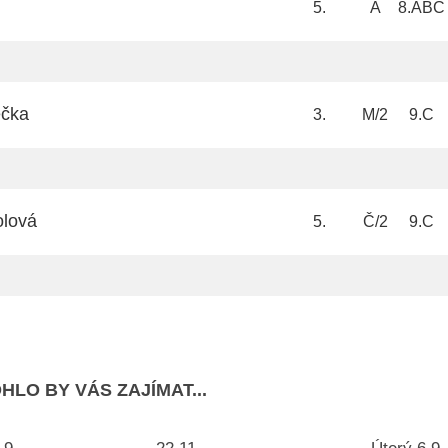
5.
A
8.ABC
ečka
3.
M/2
9.C
lová
5.
Č/2
9.C
HLO BY VÁS ZAJÍMAT...