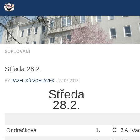
Skip to content
SUPLOVÁNÍ
Středa 28.2.
BY
PAVEL KŘIVOHLÁVEK
·
27.02.2018
Středa
28.2.
Ondráčková
Va
1.
Č
2.A