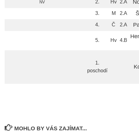
No
2.
Hv
2.A
NV
Š
3.
M
2.A
Pa
4.
Č
2.A
He
5.
Hv
4.B
1.
Ko
poschodí
MOHLO BY VÁS ZAJÍMAT...