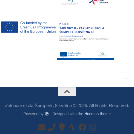
Základní škola Šumperk, 8.května © 2026. All Rights Reserved.
Powered by
- Designed with the
Hueman theme