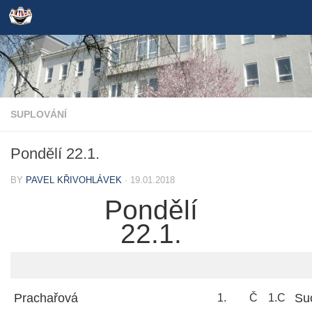
Skip to content
SUPLOVÁNÍ
Pondělí 22.1.
BY
PAVEL KŘIVOHLÁVEK
·
19.01.2018
Pondělí
22.1.
Prachařová
Su
1.
Č
1.C