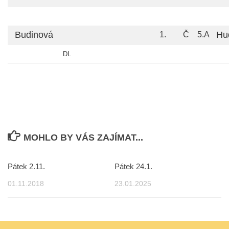
Budinová
Hu
1.
Č
5.A
DL
MOHLO BY VÁS ZAJÍMAT...
Pátek 2.11.
Pátek 24.1.
01.11.2018
23.01.2025