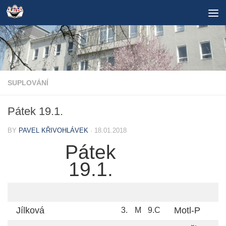
Skip to content
SUPLOVÁNÍ
Pátek 19.1.
BY
PAVEL KŘIVOHLÁVEK
·
18.01.2018
Pátek
19.1.
Jílková
Motl-P
3.
M
9.C