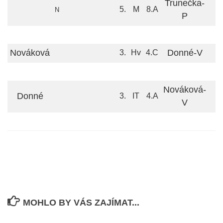
Trunečka-
5.
M
8.A
N
P
Nováková
Donné-V
3.
Hv
4.C
Nováková-
Donné
3.
IT
4.A
V
MOHLO BY VÁS ZAJÍMAT...