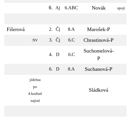
Novák
6.
Aj
6.ABC
spojí
Fišerová
Marošek-P
2.
Čj
8.A
Chrastinová-P
3.
Čj
6.C
NV
Suchomelová-
4.
D
6.C
P
Suchanová-P
6.
D
8.A
jídelna
po
Sládková
4.hodině
zajistí