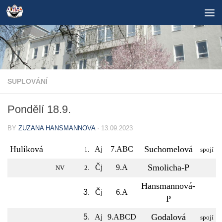
Skip to content
SUPLOVÁNÍ
Pondělí 18.9.
BY
ZUZANA HANSMANNOVA
·
13.09.2023
Hulíková
Suchomelová
Aj
7.ABC
1.
spojí
Smolicha-P
Čj
9.A
NV
2.
Hansmannová-
3.
Čj
6.A
P
Godalová
5.
Aj
9.ABCD
spojí