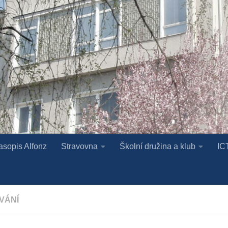
asopis Alfonz
Stravovna
Školní družina a klub
IC
VÁNÍ