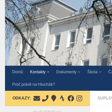
Skip to content
Domů
Kontakty
Dokumenty
Škola
Č
Proč právě na Hluchák?
ODKAZY:
SUPLO