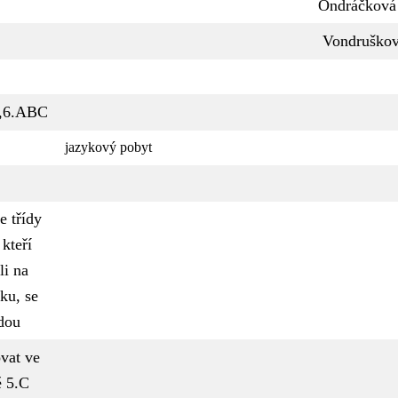
Ondráčková 
Vondruško
,6.ABC
jazykový pobyt
e třídy
 kteří
li na
ku, se
dou
vat ve
ě 5.C