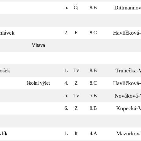
Dittmanno
5.
Čj
8.B
hlávek
Havlíčková
2.
F
8.C
Vltava
ošek
Trunečka-
1.
Tv
8.B
Havlíčková
školní výlet
4.
Z
8.C
Nováková-
5.
Tv
5.B
Kopecká-
6.
Z
8.B
vlík
Mazurkov
1.
It
4.A