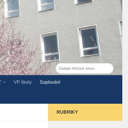
T
VP školy
Suplování
RUBRIKY