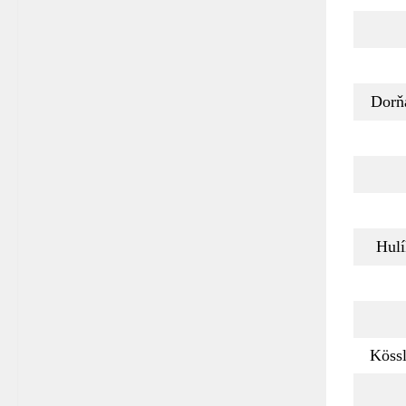
Dorň
Hul
Köss