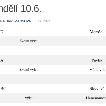
dělí 10.6.
ANA HANSMANNOVA
·
06.06.2024
.D
Marošek
školní výlet
.A
Pavlík
Václavík
školní výlet
ABC
Skývová
Henemanov
výlet