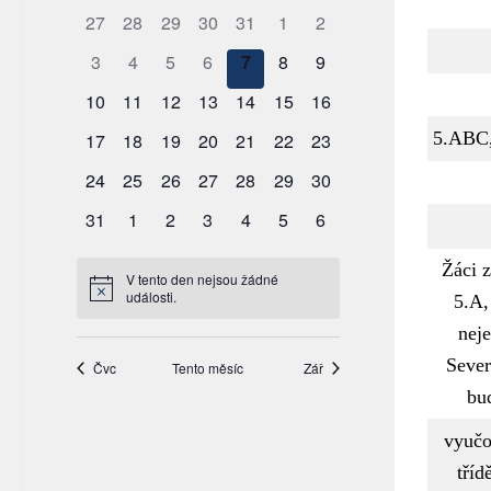
5.ABC
Žáci z
5.A,
neje
Sever
bu
vyučo
tříd