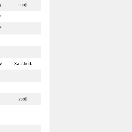
á
spojí
V
V
V
Za 2.hod.
spojí
á