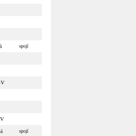
á
spojí
-V
-V
vá
spojí