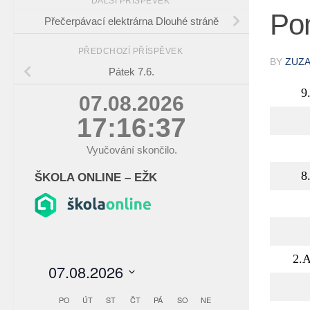
DALŠÍ PŘÍSPĚVEK
Pon
Přečerpávací elektrárna Dlouhé stráně
PŘEDCHOZÍ PŘÍSPĚVEK
BY
ZUZ
Pátek 7.6.
9
07.08.2026
17:16:38
Vyučování skončilo.
8
ŠKOLA ONLINE – EŽK
2.