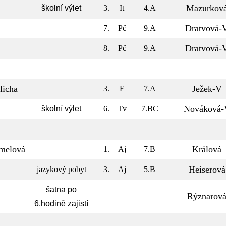
Mazurkov
školní výlet
3.
It
4.A
Dratvová-
7.
Pč
9.A
Dratvová-
8.
Pč
9.A
licha
Ježek-V
3.
F
7.A
Nováková-
školní výlet
6.
Tv
7.BC
melová
Králová
1.
Aj
7.B
Heiserová
jazykový pobyt
3.
Aj
5.B
šatna po
Rýznarov
6.hodině zajistí