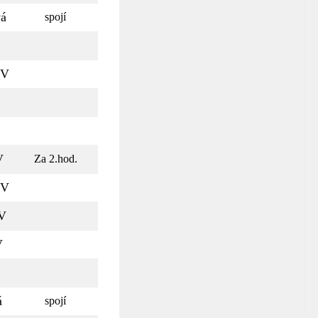
vá
spojí
-V
V
Za 2.hod.
-V
V
V
á
spojí