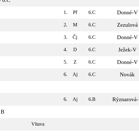
ě 6.C
Donné-V
1.
Př
6.C
Zezulová
2.
M
6.C
Donné-V
3.
Čj
6.C
Ježek-V
4.
D
6.C
Donné-V
5.
Z
6.C
Novák
6.
Aj
6.C
Rýznarová
6.
Aj
6.B
.B
Vltava