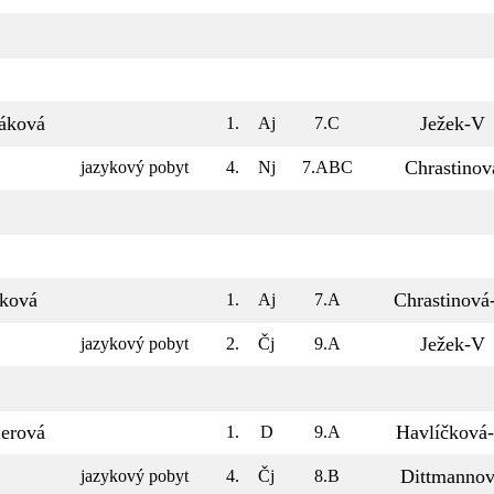
áková
Ježek-V
1.
Aj
7.C
Chrastinov
jazykový pobyt
4.
Nj
7.ABC
íková
Chrastinová
1.
Aj
7.A
Ježek-V
jazykový pobyt
2.
Čj
9.A
lerová
Havlíčková
1.
D
9.A
Dittmanno
jazykový pobyt
4.
Čj
8.B