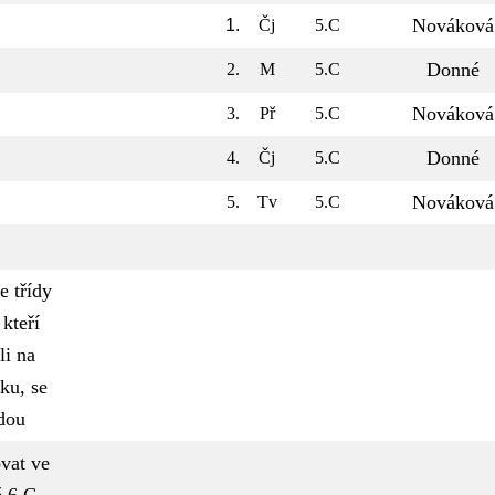
Nováková
1.
Čj
5.C
Donné
2.
M
5.C
Nováková
3.
Př
5.C
Donné
4.
Čj
5.C
Nováková
5.
Tv
5.C
e třídy
 kteří
li na
ku, se
dou
vat ve