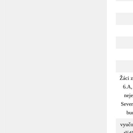
Žáci z
6.A,
neje
Sever
bu
vyučo