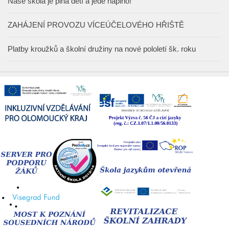
Naše škola je plná dětí a jede naplno!
ZAHÁJENÍ PROVOZU VÍCEÚČELOVÉHO HŘIŠTĚ
Platby kroužků a školní družiny na nové pololetí šk. roku