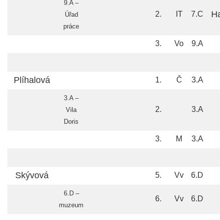
9.A –
Ha
2.
IT
7.C
Úřad
práce
3.
Vo
9.A
Plíhalová
1.
Č
3.A
3.A –
2.
3.A
Vila
Doris
3.
M
3.A
Skývová
5.
Vv
6.D
6.D –
6.
Vv
6.D
muzeum