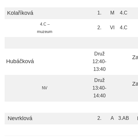
Kolaříková
1.
M
4.C
4.C –
2.
Vl
4.C
muzeum
Druž
Za
Hubáčková
12:40-
13:40
Druž
Za
13:40-
NV
14:40
Nevrklová
2.
A
3.AB