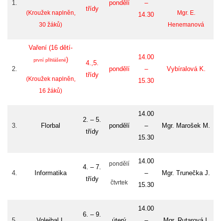
1.
pondělí
–
třídy
(Kroužek naplněn,
Mgr. E.
14.30
30 žáků)
Henemanová
Vaření (16 dětí-
14.00
)
první přihlášené
4.,5.
2.
pondělí
–
Vybíralová K.
třídy
(Kroužek naplněn,
15.30
16 žáků)
14.00
2. – 5.
3.
Florbal
pondělí
–
Mgr. Marošek M.
třídy
15.30
14.00
pondělí
4. – 7.
4.
Informatika
–
Mgr. Trunečka J.
třídy
čtvrtek
15.30
14.00
6. – 9.
5.
Volejbal I.
úterý
–
Mgr. Rutarová I.