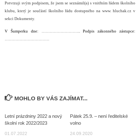
Potvrzuji svým podpisem, že jsem se seznámil(a) s vnitřním řádem školního
klubu, který je součástí školního řádu dostupného na www. hluchak.cz v
sekci Dokumenty.
V Šumperku dne: ……………………….. Podpis zákonného zástupce:
……………………………
MOHLO BY VÁS ZAJÍMAT...
Letní prázdniny 2022 a nový
Pátek 25.9. – není ředitelské
školní rok 2022/2023
volno
01.07.2022
24.09.2020