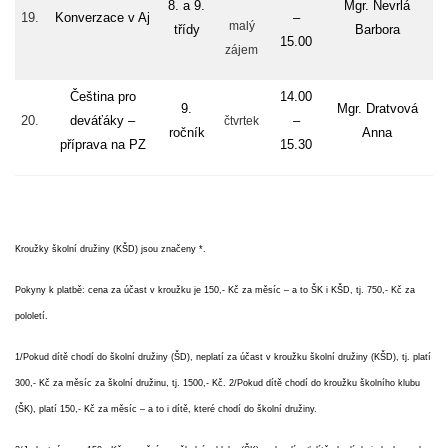
8. a 9.
Mgr. Nevrlá
19.
Konverzace v Aj
–
malý
třídy
Barbora
15.00
zájem
Čeština pro
14.00
9.
Mgr. Dratvová
20.
deváťáky –
–
čtvrtek
ročník
Anna
příprava na PZ
15.30
Kroužky
školní družiny
(KŠD)
jsou značeny *.
Pokyny k platbě: cena za účast v kroužku je 150,- Kč za měsíc – a to ŠK i KŠD, tj. 750,- Kč za
pololetí.
1/Pokud dítě chodí do školní družiny (ŠD), neplatí za účast v kroužku školní družiny (KŠD), tj. platí
300,- Kč za měsíc za školní družinu, tj. 1500,- Kč. 2/Pokud dítě chodí do kroužku školního klubu
(ŠK), platí 150,- Kč za měsíc – a to i dítě, které chodí do školní družiny.