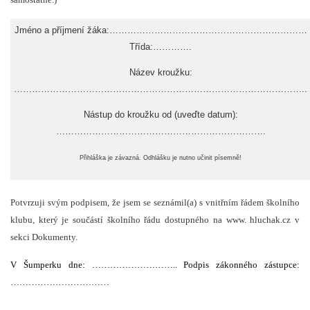
Jméno a příjmení žáka:…………………………………………………………
Třída:………….
Název kroužku:
……………………………………………………………………………………..
Nástup do kroužku od (uveďte datum):
…………………………………………………………….
Přihláška je
závazná.
Odhlášku je nutno učinit písemně!
Potvrzuji svým podpisem, že jsem se seznámil(a) s vnitřním řádem školního
klubu, který je součástí školního řádu dostupného na www. hluchak.cz v
sekci Dokumenty.
V Šumperku dne: ……………………….. Podpis zákonného zástupce:
……………………………