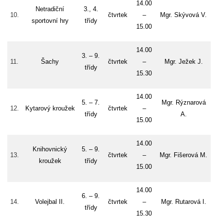
14.00
Netradiční
3., 4.
10.
čtvrtek
–
Mgr. Skývová V.
sportovní hry
třídy
15.00
14.00
3. – 9.
11.
Šachy
čtvrtek
–
Mgr. Ježek J.
třídy
15.30
14.00
5. – 7.
Mgr. Rýznarová
12.
Kytarový kroužek
čtvrtek
–
třídy
A.
15.00
14.00
Knihovnický
5. – 9.
13.
čtvrtek
–
Mgr. Fišerová M.
kroužek
třídy
15.00
14.00
6. – 9.
14.
Volejbal II.
čtvrtek
–
Mgr. Rutarová I.
třídy
15.30