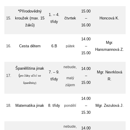
*Přírodovědný
15.00
1. – 4.
15.
kroužek (max. 15
čtvrtek
–
Honcová K.
třídy
žáků)
16.00
14.00
Mgr.
16.
Cesta dětem
6.B
–
pátek
Hansmannová Z.
15.00
nebude,
Španělština jinak
14.00
7. – 9.
Mgr. Nevrklová
(
17.
–
pro žáky učící se
malý
třídy
R.
15.00
španělsky)
zájem
14.00
18.
Matematika
jinak
8. třídy
–
Mgr. Zezulová J.
pondělí
15.30
nebude,
14.00