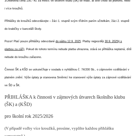
3/Jednotná cena 150,- Kč za měsíc ve školním klubu (ŠK) se hradí, ať dítě chodí do jednoho, nebo
i více kroužků.
Přihlášky do kroužků odevzdávejte – žáci 1. stupně svým třídním paním učitelkám, žáci 2. stupně
do krabičky v kanceláři školy.
Pozor! Platí pouze přihlášky odevzdané
do pátku
1
2
.9. 202
5
. Platby nejpozději
30.9
. 20
2
5
(i s
platbou za září)
.
Pokud do tohoto termínu nebude platba uhrazena, stává se přihláška neplatná, dítě
nebude do kroužku zařazeno.
Činnost ŠK a KŠD se uskutečňuje v souladu s vyhláškou č. 74/200 Sb., o zájmovém vzdělávání v
platném znění. Výše úplaty je stanovena Směrnicí ke stanovení výše úplaty za zájmové vzdělávání
ve ŠD a ŠK.
PŘIHLÁŠKA
k činnosti
v zájmových útvarech školního klubu
(ŠK)
a (KŠD)
pro školní rok
20
2
5
/20
2
6
(
V případě volby více kroužků, prosíme, vyplňte každou přihlášku
samostatně.)