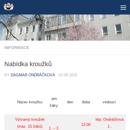
Skip to content
INFORMACE
Nabídka kroužků
BY
DAGMAR ONDRÁČKOVÁ
·
02.09.2025
pro
Název kroužku
den
doba
vedoucí
žáky:
Výtvarný kroužek
Ondráčková
Mgr.
13.00
(max. 15 žáků)
J.,
1. – 3.