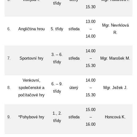
třídy
15.30
13.00
Mgr. Nevrklová
6.
Angličtina hrou
5. třídy
středa
–
R.
14.00
14.00
3. – 6.
7.
Sportovní hry
středa
–
Mgr. Marošek M.
třídy
15.30
Venkovní,
14.00
6. – 9.
8.
společenské a
úterý
–
Mgr. Ježek J.
třídy
počítačové hry
15.30
15.00
1., 2.
9.
*Pohybové hry
středa
–
Honcová K.
třídy
16.00