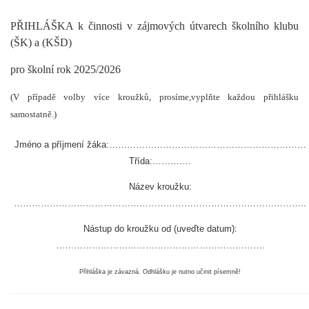
PŘIHLÁŠKA
k činnosti
v zájmových útvarech školního klubu
(ŠK)
a (KŠD)
pro školní rok
20
2
5
/20
2
6
(V případě volby více kroužků, prosíme,vyplňte každou přihlášku
samostatně.)
Jméno a příjmení žáka:…………………………………………………………
Třída:………….
Název kroužku:
……………………………………………………………………………………..
Nástup do kroužku od (uveďte datum):
…………………………………………………………….
Přihláška je
závazná.
Odhlášku je nutno učinit písemně!