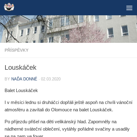
Skip to content
PŘÍSPĚVKY
Louskáček
BY
NAĎA DONNÉ
·
02.03.2020
Balet Louskáček
I v měsíci lednu si druháčci dopřáli ještě aspoň na chvíli vánoční
atmosféru a zavítali do Olomouce na balet Louskáček.
Po příjezdu přišel na děti velikánský hlad. Zapomněly na
nádherné sváteční oblečení, vytáhly pořádné svačiny a usadily
se na zem ve foyer.