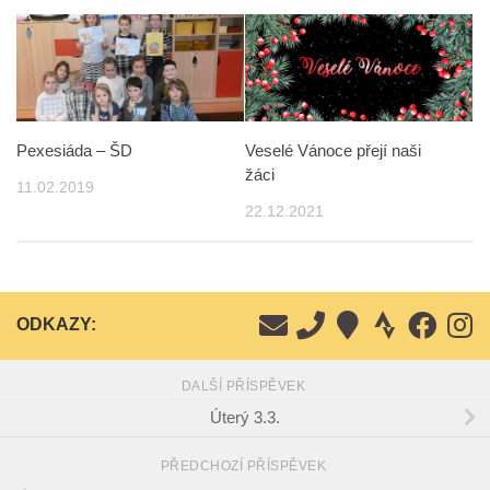
Pexesiáda – ŠD
Veselé Vánoce přejí naši
žáci
11.02.2019
22.12.2021
ODKAZY:
DALŠÍ PŘÍSPĚVEK
Úterý 3.3.
PŘEDCHOZÍ PŘÍSPĚVEK