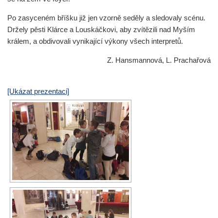
Po zasyceném bříšku již jen vzorně seděly a sledovaly scénu.
Držely pěsti Klárce a Louskáčkovi, aby zvítězili nad Myším
králem, a obdivovali vynikající výkony všech interpretů.
Z. Hansmannová, L. Prachařová
[Ukázat prezentaci]