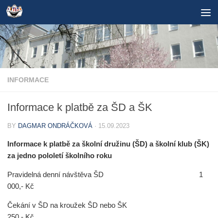
Skip to content
INFORMACE
Informace k platbě za ŠD a ŠK
BY
DAGMAR ONDRÁČKOVÁ
·
15.09.2023
Informace k platbě za školní družinu (ŠD) a školní klub (ŠK)
za jedno pololetí školního roku
Pravidelná denní návštěva ŠD 1
000,- Kč
Čekání v ŠD na kroužek ŠD nebo ŠK
250,- Kč