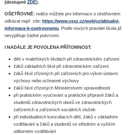
(dostupné
ZDE
).
OŠETŘOVNÉ:
rodiče můžete pro informace o ošetřovném
odkázat např. zde:
https://www.cssz.cz/web/cz/aktualni-
informace-k-osetrovnemu
. Podle nových pravidel škola již
nevyplňuje žádné potvrzení.
I NADÁLE JE POVOLENA PŘÍTOMNOST:
dětí v mateřských školách při zdravotnickém zařízení
žáků základních škol při zdravotnickém zařízení
žáků škol zřízených při zařízeních pro výkon ústavní
výchovy nebo ochranné výchovy
žáků škol zřízených Ministerstvem spravedlnosti
při praktickém vyučování a praktické přípravě žáků a
studentů zdravotnických oborů ve zdravotnických
zařízeních a zařízeních sociálních služeb
při individuálních konzultacích dětí, žáků v základním
vzdělávání a žáků a studentů ve středním a vyšším
odborném vzdělávání