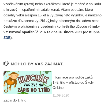
vzděláváním (praxí) nebo zkouškami, které je možné v souladu
s krizovými opatřeními nadále konat. Všem osobám, které
dosáhly věku alespoň 15 let a využívají této výjimky, je nařízeno
prokázat důvodnost využití výjimky písemným dokladem nebo
čestným prohlášením s uvedením konkrétního důvodu výjimky,
viz
krizové opatření č. 216 ze dne 26. února 2021 (dostupné
ZDE
)
.
MOHLO BY VÁS ZAJÍMAT...
Informace pro rodiče žáků
1.-9. tříd – přístup do Školy
OnLine
11.09.2020
Zápis do 1. tříd