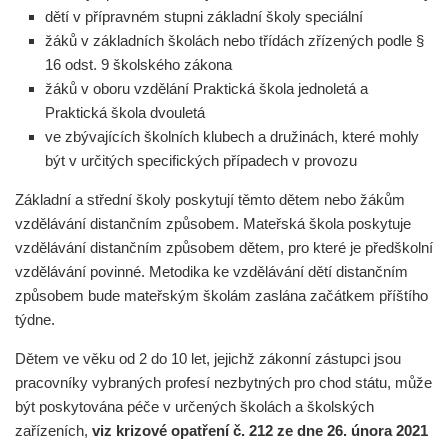
dětí v přípravném stupni základní školy speciální
žáků v základních školách nebo třídách zřízených podle §
16 odst. 9 školského zákona
žáků v oboru vzdělání Praktická škola jednoletá a
Praktická škola dvouletá
ve zbývajících školních klubech a družinách, které mohly
být v určitých specifických případech v provozu
Základní a střední školy poskytují těmto dětem nebo žákům
vzdělávání distančním způsobem. Mateřská škola poskytuje
vzdělávání distančním způsobem dětem, pro které je předškolní
vzdělávání povinné. Metodika ke vzdělávání dětí distančním
způsobem bude mateřským školám zaslána začátkem příštího
týdne.
Dětem ve věku od 2 do 10 let, jejichž zákonní zástupci jsou
pracovníky vybraných profesí nezbytných pro chod státu, může
být poskytována péče v určených školách a školských
zařízeních,
viz krizové opatření č. 212 ze dne 26. února 2021