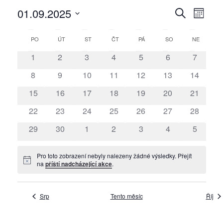
01.09.2025
N
N
Hledat
Měsíc
a
a
Vyberte
K
datum.
PO
PONDĚLÍ
ÚT
ÚTERÝ
ST
STŘEDA
ČT
ČTVRTEK
PÁ
PÁTEK
SO
SOBOTA
NE
NEDĚLE
v
v
a
i
1
2
3
4
5
6
7
i
l
g
g
8
9
10
11
12
13
14
e
a
a
15
16
17
18
19
20
21
n
c
c
22
23
24
25
26
27
28
d
e
e
p
á
29
30
1
2
3
4
5
p
r
ř
r
o
Pro toto zobrazení nebyly nalezeny žádné výsledky. Přejít
z
Notice
na
příští nadcházející akce
.
o
z
A
h
o
k
Srp
Tento měsíc
l
Říj
b
c
e
r
e