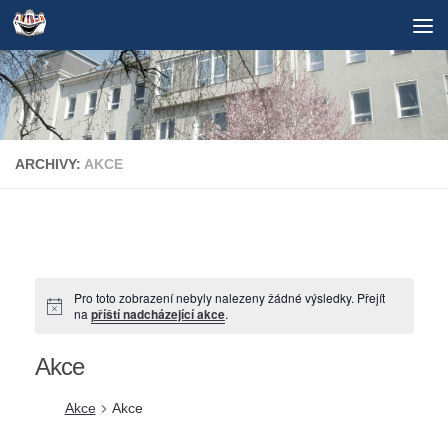
Skip to content
ARCHIVY:
AKCE
Pro toto zobrazení nebyly nalezeny žádné výsledky. Přejít
Notice
na
příští nadcházející akce
.
Akce
Akce
Akce