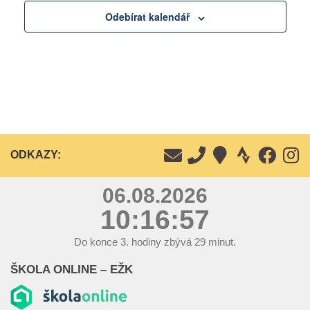
d
a
Odebírat kalendář
z
á
e
n
n
í
í
a
A
z
k
o
c
ODKAZY:
b
e
r
06.08.2026
a
10:16:57
z
e
Do konce
3.
hodiny zbývá
29
minut.
n
ŠKOLA ONLINE – EŽK
í
A