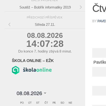
DALŠÍ PŘÍSPĚVEK
Čtv
Soutěž – Bobřík informatiky 2019
PŘEDCHOZÍ PŘÍSPĚVEK
BY
PAVE
Středa 27.11.
08.08.2026
14:07:29
Do konce
7.
hodiny zbývá
8
minut.
ŠKOLA ONLINE – EŽK
Pavlík