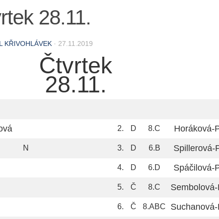
rtek 28.11.
L KŘIVOHLÁVEK
·
27.11.2019
Čtvrtek
28.11.
ová
Horáková-
2.
D
8.C
Spillerová-
N
3.
D
6.B
Spáčilová-
4.
D
6.D
Sembolová-
5.
Č
8.C
Suchanová-
6.
Č
8.ABC