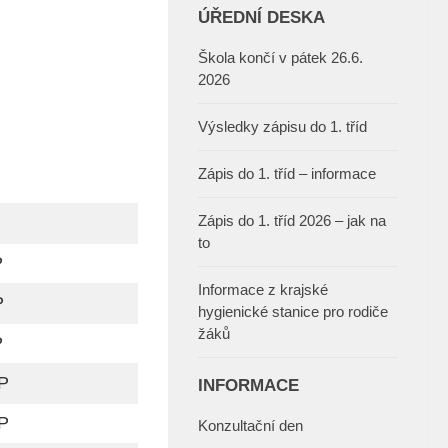
ÚŘEDNÍ DESKA
Škola končí v pátek 26.6.
2026
Výsledky zápisu do 1. tříd
Zápis do 1. tříd – informace
Zápis do 1. tříd 2026 – jak na
to
P
Informace z krajské
P
hygienické stanice pro rodiče
žáků
P
P
INFORMACE
P
Konzultační den