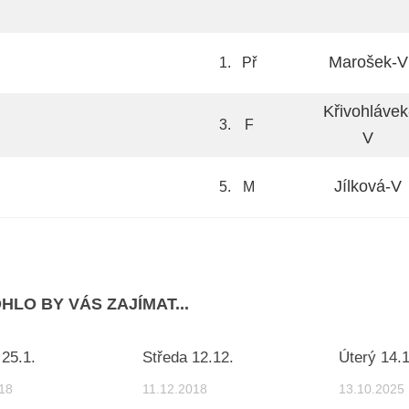
Marošek-V
1.
Př
Křivohlávek
3.
F
V
Jílková-V
5.
M
HLO BY VÁS ZAJÍMAT...
 25.1.
Středa 12.12.
Úterý 14.1
18
11.12.2018
13.10.2025