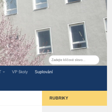
T
VP školy
Suplování
RUBRIKY