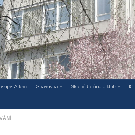
asopis Alfonz
Stravovna
Školní družina a klub
IC
VÁNÍ