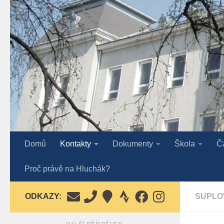
Skip to content
Domů
Kontakty
Dokumenty
Škola
Č
Proč právě na Hluchák?
ODKAZY:
SUPLO