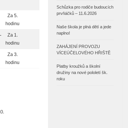
Schůzka pro rodiče budoucích
prvňáčků – 11.6.2026
Za 5.
hodinu
Naše škola je plná dětí a jede
naplno!
-
Za 1.
hodinu
ZAHÁJENÍ PROVOZU
VÍCEÚČELOVÉHO HŘIŠTĚ
Za 3.
hodinu
Platby kroužků a školní
družiny na nové pololetí šk.
roku
0.