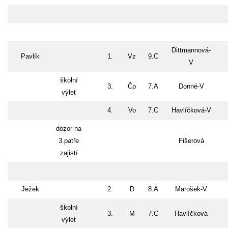
Dittmannová-
Pavlík
1.
Vz
9.C
V
školní
3.
Čp
7.A
Donné-V
výlet
4.
Vo
7.C
Havlíčková-V
dozor na
3.patře
Fišerová
zajistí
Ježek
2.
D
8.A
Marošek-V
školní
3.
M
7.C
Havlíčková
výlet