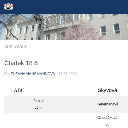
Skip to content
SUPLOVÁNÍ
Čtvrtek 18.6.
BY
ZUZANA HANSMANNOVA
·
17.06.2026
1.ABC
Skývová
školní
Henemanová
výlet
Ondráčková
J.