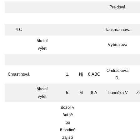
Prejdová
4.C
Hansmannová
školní
Vybíralová
výlet
Ondráčková
Chrastinová
1.
Nj
8.ABC
D.
školní
5.
M
8.A
Trunečka-V
Z
výlet
dozor v
šatně
po
6.hodině
zajistí