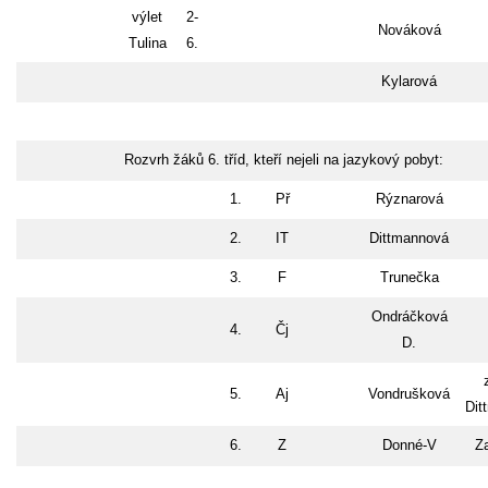
výlet
2-
Nováková
Tulina
6.
Kylarová
Rozvrh žáků 6. tříd, kteří nejeli na jazykový pobyt:
1.
Př
Rýznarová
2.
IT
Dittmannová
3.
F
Trunečka
Ondráčková
4.
Čj
D.
5.
Aj
Vondrušková
Dit
6.
Z
Donné-V
Z