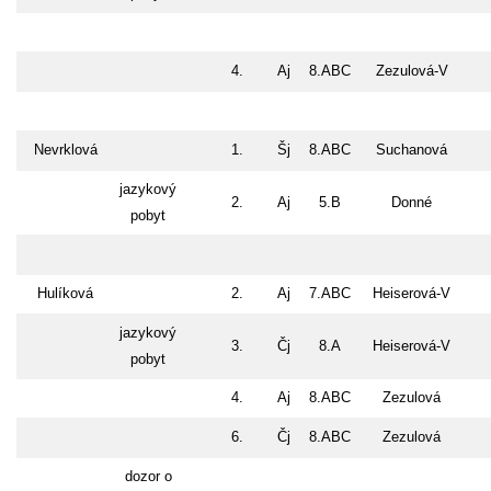
4.
Aj
8.ABC
Zezulová-V
Nevrklová
1.
Šj
8.ABC
Suchanová
jazykový
2.
Aj
5.B
Donné
pobyt
Hulíková
2.
Aj
7.ABC
Heiserová-V
jazykový
3.
Čj
8.A
Heiserová-V
pobyt
4.
Aj
8.ABC
Zezulová
6.
Čj
8.ABC
Zezulová
dozor o