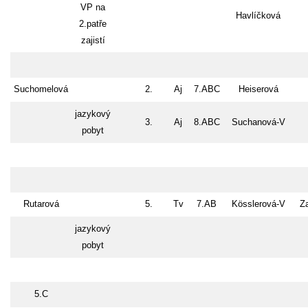
VP na
Havlíčková
2.patře
zajistí
Suchomelová
2.
Aj
7.ABC
Heiserová
jazykový
3.
Aj
8.ABC
Suchanová-V
pobyt
Rutarová
5.
Tv
7.AB
Kösslerová-V
Z
jazykový
pobyt
5.C