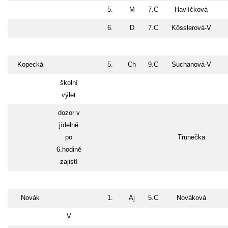
5.
M
7.C
Havlíčková
6.
D
7.C
Kösslerová-V
Kopecká
5.
Ch
9.C
Suchanová-V
školní
výlet
dozor v
jídelně
po
Trunečka
6.hodině
zajistí
Novák
1.
Aj
5.C
Nováková
V