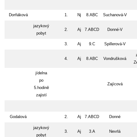
Dorňáková
1.
Nj
8.ABC
Suchanová-V
jazykový
2.
Aj
7.ABCD
Donné-V
pobyt
3.
Aj
9.C
Spillerová-V
4.
Aj
8.ABC
Vondrušková
Z
jídelna
po
Zajícová
5.hodině
zajistí
Godalová
2.
Aj
7.ABCD
Donné
jazykový
3.
Aj
3.A
Nevrlá
pobyt