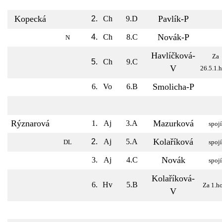
Kopecká
Pavlík-P
2.
Ch
9.D
Novák-P
4.
Ch
8.C
N
Havlíčková-
Za
5.
Ch
9.C
V
26.5.1.
Smolicha-P
6.
Vo
6.B
Rýznarová
Mazurková
1.
Aj
3.A
spojí
Kolaříková
2.
Aj
5.A
DL
spojí
Novák
3.
Aj
4.C
spojí
Kolaříková-
6.
Hv
5.B
Za 1.h
V