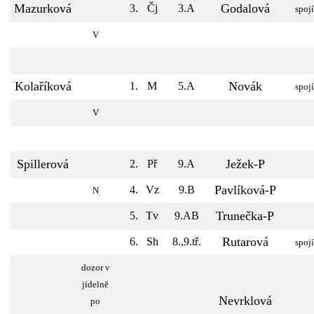
Mazurková
Godalová
3.
Čj
3.A
spojí
V
Kolaříková
Novák
1.
M
5.A
spojí
V
Spillerová
Ježek-P
2.
Př
9.A
Pavlíková-P
4.
Vz
9.B
N
Trunečka-P
5.
Tv
9.AB
Rutarová
6.
Sh
8.,9.tř.
spojí
dozor v
jídelně
Nevrklová
po