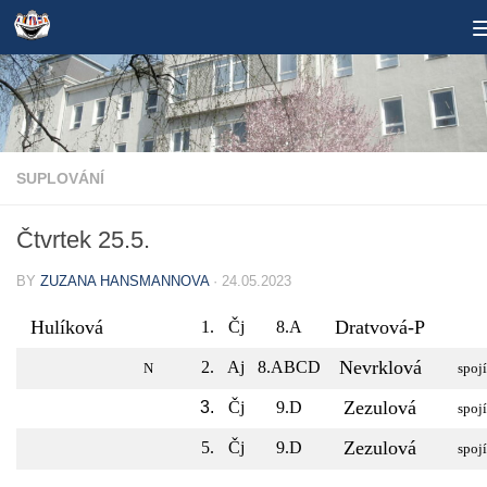
Skip to content
SUPLOVÁNÍ
Čtvrtek 25.5.
BY
ZUZANA HANSMANNOVA
·
24.05.2023
Hulíková
Dratvová-P
1.
Čj
8.A
Nevrklová
2.
Aj
8.ABCD
N
spojí
Zezulová
3.
Čj
9.D
spojí
Zezulová
5.
Čj
9.D
spojí