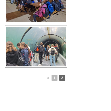
◄
1
2