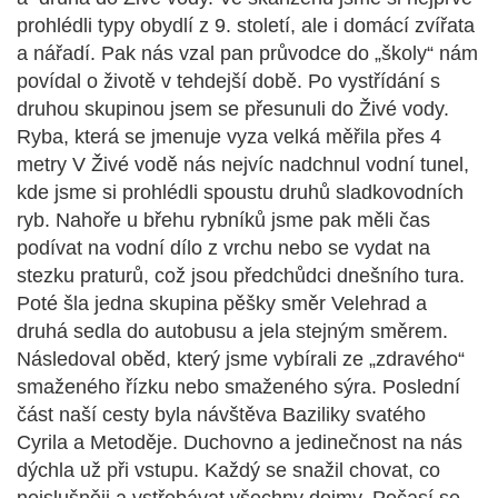
prohlédli typy obydlí z
9. století, ale i domácí zvířata
a nářadí. Pak nás vzal pan průvodce do „školy“ nám
povídal o životě v tehdejší době. Po vystřídání s
druhou skupinou jsem se přesunuli do Živé vody.
Ryba, která se jmenuje vyza velká měřila přes 4
metry V Živé vodě nás nejvíc nadchnul vodní tunel,
kde jsme si prohlédli spoustu druhů sladkovodních
ryb. Nahoře u břehu rybníků jsme pak měli čas
podívat na vodní dílo z vrchu nebo se vydat na
stezku praturů, což jsou předchůdci dnešního tura.
Poté šla jedna skupina pěšky směr Velehrad a
druhá sedla do autobusu a jela stejným směrem.
Následoval oběd, který jsme vybírali ze „zdravého“
smaženého řízku nebo smaženého sýra. Poslední
část naší cesty byla návštěva Baziliky svatého
Cyrila a Metoděje. Duchovno a jedinečnost na nás
dýchla už při vstupu. Každý se snažil chovat, co