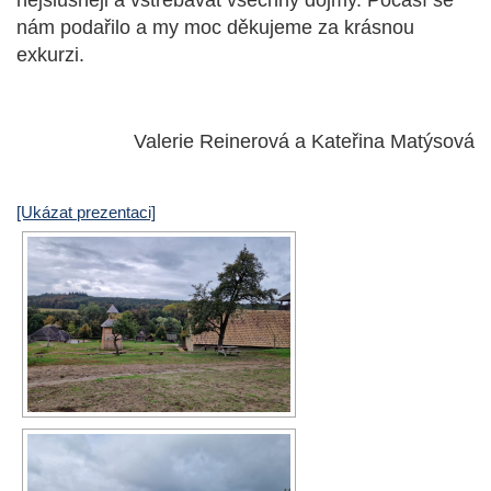
nejslušněji a vstřebávat všechny dojmy. Počasí se
nám podařilo a my moc děkujeme za krásnou
exkurzi.
Valerie Reinerová a Kateřina Matýsová
[Ukázat prezentaci]