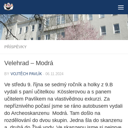
Skip to content
PŘÍSPĚVKY
Velehrad – Modrá
BY
VOJTĚCH PAVLÍK
·
06.11.2024
Ve středu 9. října se sedmý ročník a holky z 9.B
vydali s paní učitelkou
Kösslerovou a s panem
učitelem Pavlíkem na vlastivědnou exkurzi. Za
nepříznivého počasí jsme se ráno autobusem vydali
do Archeoskanzenu
Modrá. Tam došlo na
rozdělování do dvou skupin. Jedna šla do skanzenu
a
druhá do Živé vody. Ve skanzenu jsme si nejprve