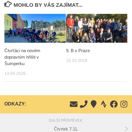
MOHLO BY VÁS ZAJÍMAT...
Čtvrťáci na novém
9. B v Praze
dopravním hřišti v
15.10.2018
Šumperku
13.04.2026
ODKAZY:
DALŠÍ PŘÍSPĚVEK
Čtvrtek 7.11.