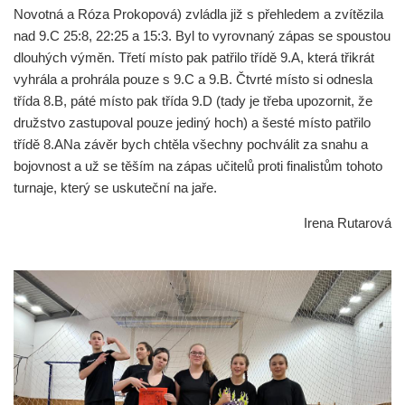
Novotná a Róza Prokopová) zvládla již s přehledem a zvítězila
nad 9.C 25:8, 22:25 a 15:3. Byl to vyrovnaný zápas se spoustou
dlouhých výměn. Třetí místo pak patřilo třídě 9.A, která třikrát
vyhrála a prohrála pouze s 9.C a 9.B. Čtvrté místo si odnesla
třída 8.B, páté místo pak třída 9.D (tady je třeba upozornit, že
družstvo zastupoval pouze jediný hoch) a šesté místo patřilo
třídě 8.ANa závěr bych chtěla všechny pochválit za snahu a
bojovnost a už se těším na zápas učitelů proti finalistům tohoto
turnaje, který se uskuteční na jaře.
Irena Rutarová