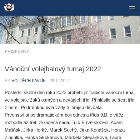
Skip to content
PŘÍSPĚVKY
Vánoční volejbalový turnaj 2022
BY
VOJTĚCH PAVLÍK
·
29.12.2022
Poslední školní den roku 2022 proběhl již tradiční vánoční turnaj
ve volejbale žáků osmých a devátých tříd.
Přihlásilo se šest tříd
z osmi. Podmínkou byla vždy tři hrající děvčata.
Prvenství si po dramatickém boji odnesla třída 9.B, o vítězi
rozhodla až třetí zkrácená sada. Tu 9.B (ve složení: Adam
Maliňák, Jirka Horký, Marek Suchý, Jirka Konášek, Honza
Zindulka, Hanka Skokanová, Markéta Štěpánková, Laura