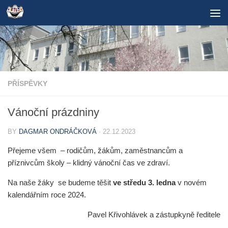
Skip to content
PŘÍSPĚVKY
Vánoční prázdniny
BY
DAGMAR ONDRÁČKOVÁ
·
22.12.2023
Přejeme všem – rodičům, žákům, zaměstnancům a
příznivcům školy – klidný vánoční čas ve zdraví.
Na naše žáky se budeme těšit
ve středu 3. ledna
v novém
kalendářním roce 2024.
Pavel Křivohlávek a zástupkyně ředitele