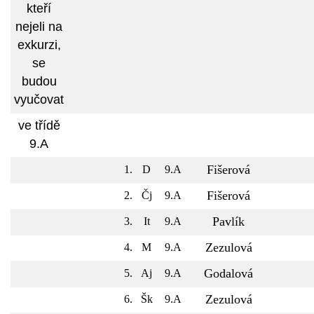
kteří
nejeli na
exkurzi,
se
budou
vyučovat
ve třídě
9.A
Fišerová
1.
D
9.A
Fišerová
2.
Čj
9.A
Pavlík
3.
It
9.A
Zezulová
4.
M
9.A
Godalová
5.
Aj
9.A
Zezulová
6.
Šk
9.A