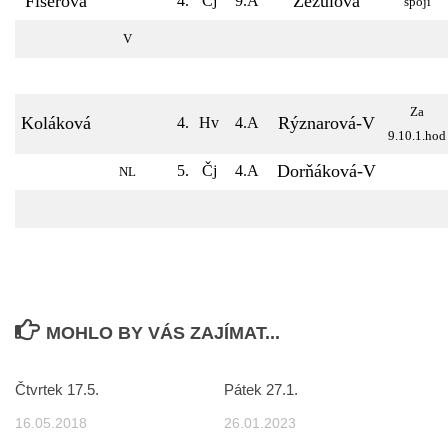
Fišerová
Zezulová
4.
Čj
9.A
spojí
V
Za
Koláková
Rýznarová-V
4.
Hv
4.A
9.10.1.hod
Dorňáková-V
5.
Čj
4.A
NL
MOHLO BY VÁS ZAJÍMAT...
Čtvrtek 17.5.
Pátek 27.1.
16.05.2018
26.01.2023