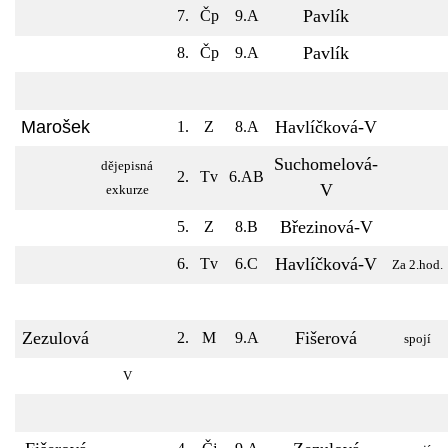
Pavlík
7.
Čp
9.A
Pavlík
8.
Čp
9.A
Marošek
Havlíčková-V
1.
Z
8.A
Suchomelová-
dějepisná
2.
Tv
6.AB
V
exkurze
Březinová-V
5.
Z
8.B
Havlíčková-V
6.
Tv
6.C
Za 2.hod.
Zezulová
Fišerová
2.
M
9.A
spojí
V