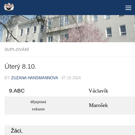
Skip to content
SUPLOVÁNÍ
Úterý 8.10.
BY
ZUZANA HANSMANNOVA
·
07.10.2024
9.ABC
Václavík
dějepisná
Marošek
exkurze
Žáci,