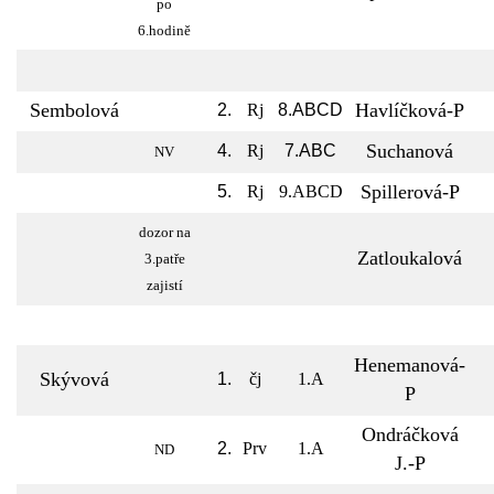
po
6.hodině
Sembolová
Havlíčková-P
2.
Rj
8.ABCD
Suchanová
4.
Rj
7.ABC
NV
Spillerová-P
5.
Rj
9.ABCD
dozor na
Zatloukalová
3.patře
zajistí
Henemanová-
Skývová
1.
čj
1.A
P
Ondráčková
2.
Prv
1.A
ND
J.-P