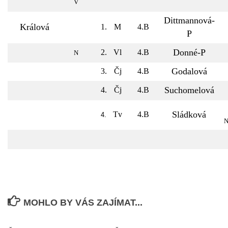
V
Dittmannová-
Králová
1.
M
4.B
P
Donné-P
2.
Vl
4.B
N
Godalová
3.
Čj
4.B
Suchomelová
4.
Čj
4.B
Sládková
Tv
4.B
4.
N
MOHLO BY VÁS ZAJÍMAT...