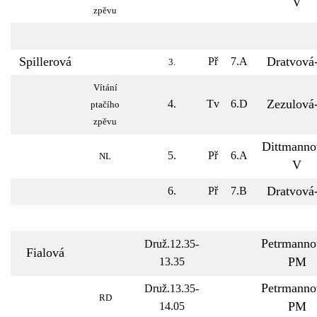
V
zpěvu
Spillerová
Dratvová
Př
7.A
3.
Vítání
Zezulová
4.
Tv
6.D
ptačího
zpěvu
Dittmanno
5.
Př
6.A
NL
V
Dratvová
6.
Př
7.B
Petrmanno
Druž.12.35-
Fialová
PM
13.35
Petrmanno
Druž.13.35-
RD
PM
14.05