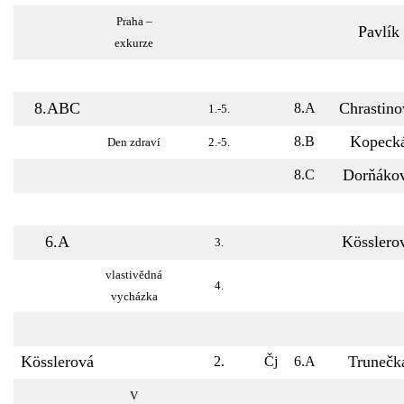
Praha –
Pavlík
exkurze
8.ABC
Chrastino
8.A
1.-5.
Kopeck
8.B
Den zdraví
2.-5.
Dorňáko
8.C
6.A
Kösslero
3.
vlastivědná
4.
vycházka
Kösslerová
Trunečk
2.
Čj
6.A
V