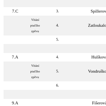
7.C
Spillero
3.
Vítání
Zatloukal
4.
ptačího
zpěvu
5.
7.A
Hulíkov
4.
Vítání
Vondrušk
5.
ptačího
zpěvu
6.
9.A
Fišerov