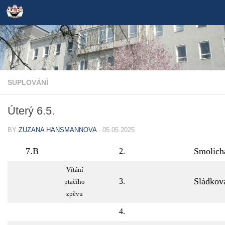
Skip to content
SUPLOVÁNÍ
Úterý 6.5.
BY
ZUZANA HANSMANNOVA
·
05.05.2025
7.B
Smolich
2.
Vítání
Sládkov
3.
ptačího
zpěvu
4.