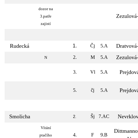
dozor na
Zezulová
3.patře
zajistí
Rudecká
Dratvová
1.
Čj
5.A
Zezulová
2.
M
5.A
N
Prejdov
3.
Vl
5.A
Prejdov
5.
čj
5.A
Smolicha
Nevrklo
Šj
7.AC
2.
Vítání
Dittmanno
4.
F
9.B
ptačího