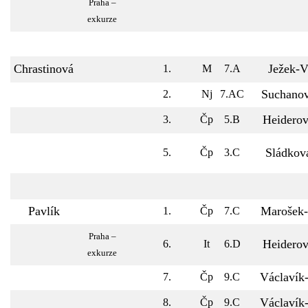
Praha –
exkurze
Chrastinová
Ježek-
1.
M
7.A
Suchano
2.
Nj
7.AC
Heidero
3.
Čp
5.B
Sládkov
5.
Čp
3.C
Pavlík
Marošek
1.
Čp
7.C
Praha –
Heidero
6.
It
6.D
exkurze
Václavík
7.
Čp
9.C
Václavík
8.
Čp
9.C