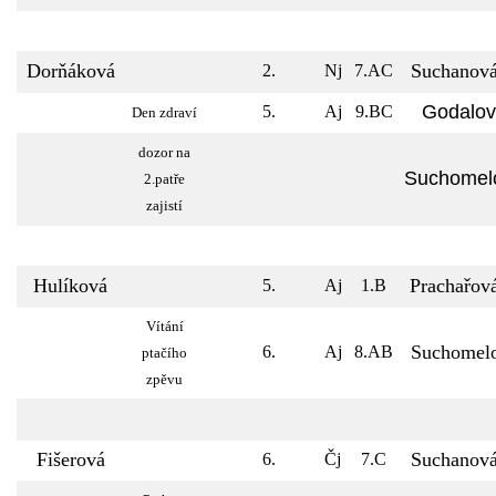
Dorňáková
Suchanov
2.
Nj
7.AC
Godalo
5.
Aj
9.BC
Den zdraví
dozor na
Suchomel
2.patře
zajistí
Hulíková
Prachařov
5.
Aj
1.B
Vítání
Suchomel
6.
Aj
8.AB
ptačího
zpěvu
Fišerová
Suchanov
6.
Čj
7.C