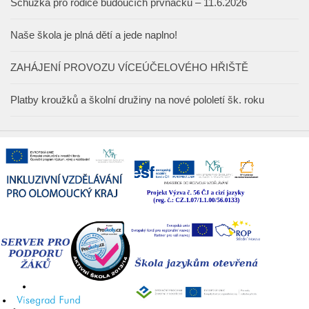
Schůzka pro rodiče budoucích prvňáčků – 11.6.2026
Naše škola je plná dětí a jede naplno!
ZAHÁJENÍ PROVOZU VÍCEÚČELOVÉHO HŘIŠTĚ
Platby kroužků a školní družiny na nové pololetí šk. roku