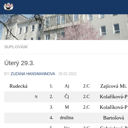
Skip to content
SUPLOVÁNÍ
Úterý 29.3.
BY
ZUZANA HANSMANNOVA
·
28.03.2022
Rudecká
Zajícová Mi.
1.
Aj
2.C
Kolaříková-P
2.
Čj
2.C
N
Kolaříková-P
3.
M
2.C
Bartošová
4.
družina