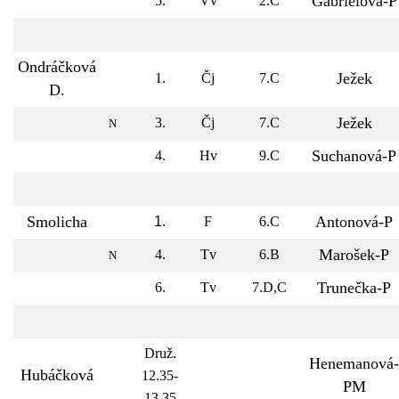
Gabrielová-P
5.
Vv
2.C
Ondráčková
Ježek
1.
Čj
7.C
D.
Ježek
3.
Čj
7.C
N
Suchanová-P
4.
Hv
9.C
Smolicha
Antonová-P
1.
F
6.C
Marošek-P
4.
Tv
6.B
N
Trunečka-P
6.
Tv
7.D,C
Druž.
Henemanová-
Hubáčková
12.35-
PM
13.35