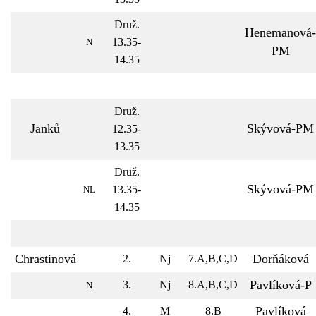
Druž.
Henemanová-
13.35-
N
PM
14.35
Druž.
Janků
Skývová-PM
12.35-
13.35
Druž.
Skývová-PM
13.35-
NL
14.35
Chrastinová
Dorňáková
2.
Nj
7.A,B,C,D
Pavlíková-P
3.
Nj
8.A,B,C,D
N
Pavlíková
4.
M
8.B