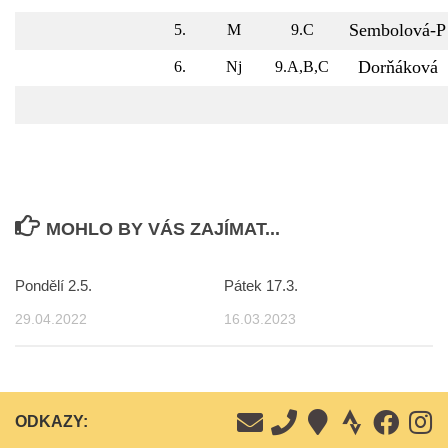
Sembolová-P
5.
M
9.C
Dorňáková
6.
Nj
9.A,B,C
MOHLO BY VÁS ZAJÍMAT...
Pondělí 2.5.
Pátek 17.3.
29.04.2022
16.03.2023
ODKAZY: