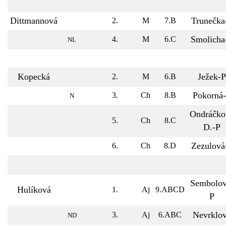
Dittmannová
Trunečka
2.
M
7.B
Smolicha
4.
M
6.C
NL
Kopecká
Ježek-P
2.
M
6.B
Pokorná
3.
Ch
8.B
N
Ondráčko
5.
Ch
8.C
D.-P
Zezulová
6.
Ch
8.D
Sembolov
Hulíková
1.
Aj
9.ABCD
P
Nevrklo
3.
Aj
6.ABC
ND