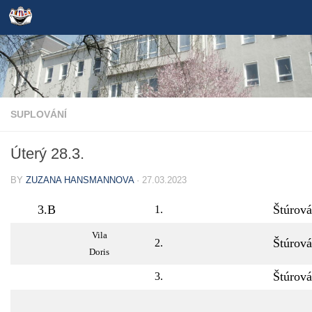
Skip to content
SUPLOVÁNÍ
Úterý 28.3.
BY
ZUZANA HANSMANNOVA
·
27.03.2023
3.B
Štúrová
1.
Vila
Štúrová
2.
Doris
Štúrová
3.