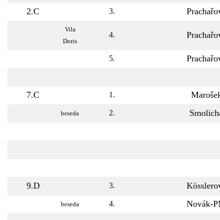
2.C
Prachařo
3.
Vila
Prachařo
4.
Doris
Prachařo
5.
7.C
Maroše
1.
Smolich
2.
beseda
9.D
Kösslero
3.
Novák-
4.
beseda