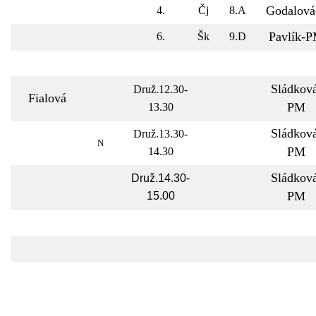
Godalová
4.
Čj
8.A
Pavlík-
6.
Šk
9.D
Sládkov
Druž.12.30-
Fialová
PM
13.30
Sládkov
Druž.13.30-
N
PM
14.30
Sládkov
Druž.14.30-
PM
15.00