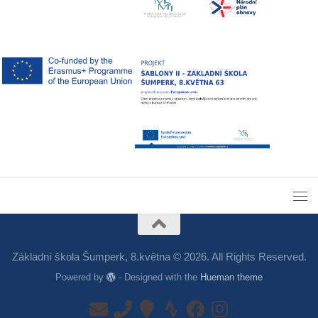
Základní škola Šumperk, 8.května © 2026. All Rights Reserved.
Powered by
- Designed with the
Hueman theme