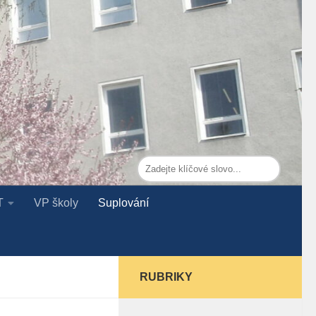
T
VP školy
Suplování
RUBRIKY