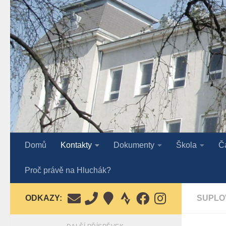
Skip to content
Domů
Kontakty
Dokumenty
Škola
Č
Proč právě na Hluchák?
ODKAZY:
SUPLO