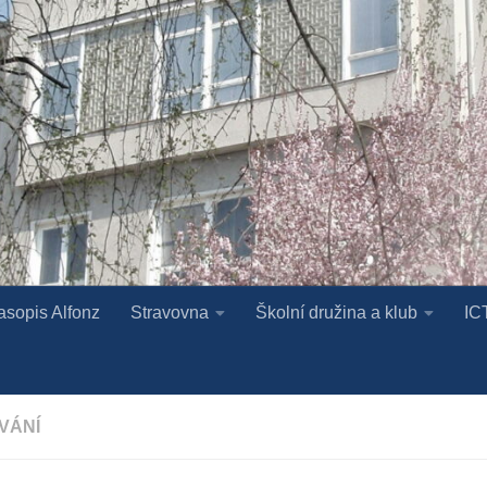
asopis Alfonz
Stravovna
Školní družina a klub
IC
VÁNÍ