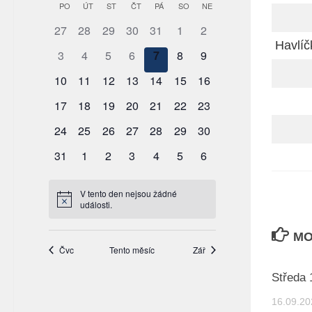
Havlíč
MO
Středa 
16.09.20