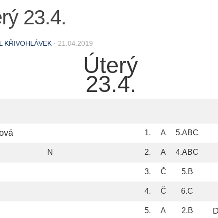
rý 23.4.
L KŘIVOHLÁVEK
·
21.04.2019
Úterý
23.4.
ová
1.
A
5.ABC
N
2.
A
4.ABC
3.
Č
5.B
4.
Č
6.C
D
5.
A
2.B