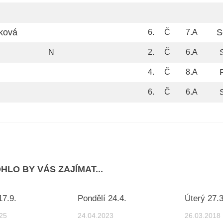
ková
S
6.
Č
7.A
N
2.
Č
6.A
4.
Č
8.A
6.
Č
6.A
HLO BY VÁS ZAJÍMAT...
17.9.
Pondělí 24.4.
Úterý 27.3
25
24.04.2023
26.03.2018