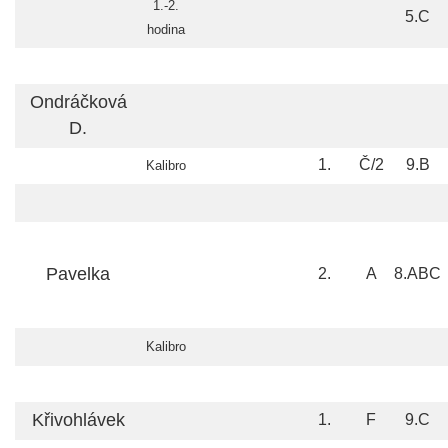
1.-2.
5.C
hodina
Ondráčková
D.
1.
Č/2
9.B
Kalibro
Pavelka
2.
A
8.ABC
Kalibro
Křivohlávek
1.
F
9.C