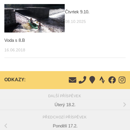
Čtvrtek 9.10.
08.10.2025
Voda s 8.B
16.06.2018
ODKAZY:
DALŠÍ PŘÍSPĚVEK
Úterý 18.2.
PŘEDCHOZÍ PŘÍSPĚVEK
Pondělí 17.2.