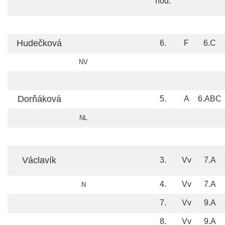
hod.
Hudečková
6.
F
6.C
NV
Dorňáková
5.
A
6.ABC
NL
Václavík
3.
Vv
7.A
4.
Vv
7.A
N
7.
Vv
9.A
8.
Vv
9.A