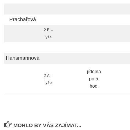
Prachařová
2.B –
lyže
Hansmannová
jídelna
2.A –
po 5.
lyže
hod.
MOHLO BY VÁS ZAJÍMAT...