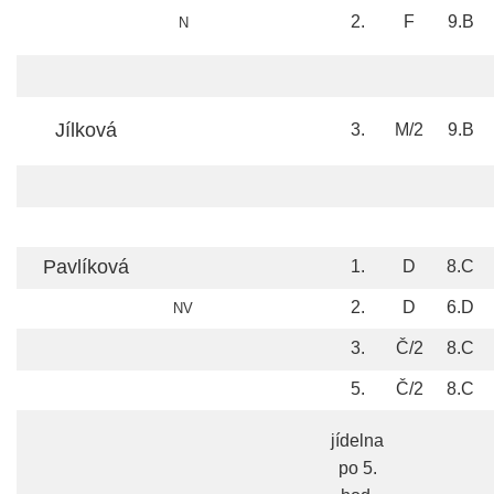
2.
F
9.B
N
Jílková
3.
M/2
9.B
Pavlíková
1.
D
8.C
2.
D
6.D
NV
3.
Č/2
8.C
5.
Č/2
8.C
jídelna
po 5.