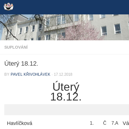
Skip to content
SUPLOVÁNÍ
Úterý 18.12.
BY
PAVEL KŘIVOHLÁVEK
·
17.12.2018
Úterý
18.12.
Havlíčková
Vá
1.
Č
7.A