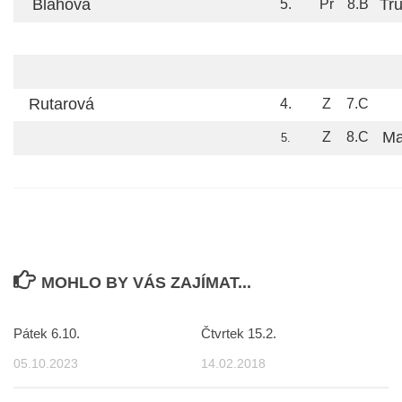
Blahová
Tr
5.
Př
8.B
Rutarová
4.
Z
7.C
Ma
Z
8.C
5.
MOHLO BY VÁS ZAJÍMAT...
Pátek 6.10.
Čtvrtek 15.2.
05.10.2023
14.02.2018