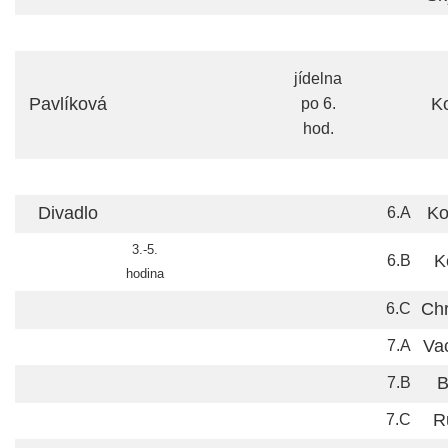
jídelna
Pavlíková
K
po 6.
hod.
Divadlo
Ko
6.A
3.-5.
K
6.B
hodina
Chr
6.C
Va
7.A
B
7.B
R
7.C