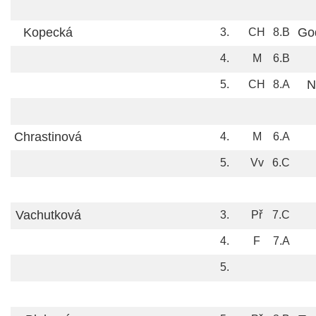
Kopecká
Go
3.
CH
8.B
4.
M
6.B
N
5.
CH
8.A
Chrastinová
4.
M
6.A
5.
Vv
6.C
Vachutková
3.
Př
7.C
4.
F
7.A
5.