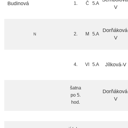
Budinová
1.
Č
5.A
V
Dorňáková
2.
M
5.A
N
V
Jílková-V
4.
Vl
5.A
šatna
Dorňáková
po 5.
V
hod.