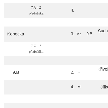
7.A – Z
4.
přednáška
Such
Kopecká
3.
Vz
9.B
7.C – Z
přednáška
Křivo
9.B
2.
F
Jíl
4.
M