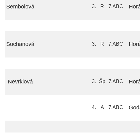
Sembolová
Hor
3.
R
7.ABC
Suchanová
Hor
3.
R
7.ABC
Nevrklová
Hor
3.
Šp
7.ABC
God
4.
A
7.ABC