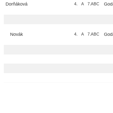
Dorňáková
God
4.
A
7.ABC
Novák
God
4.
A
7.ABC