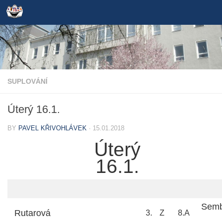
Skip to content
SUPLOVÁNÍ
Úterý 16.1.
BY
PAVEL KŘIVOHLÁVEK
·
15.01.2018
Úterý
16.1.
Semb
Rutarová
3.
Z
8.A