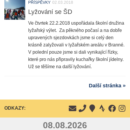
PŘÍSPĚVKY
02.03.2018
Lyžování se ŠD
Ve čtvrtek 22.2.2018 uspořádala školní družina
lyžařský výlet. Za pěkného počasí a na dobře
upravených sjezdovkách jsme si celý den
krásně zalyžovali v lyžařském areálu v Branné.
V polední pouze jsme si dali vynikající řízky,
které pro nás připravily kuchařky školní jídelny.
Už se těšíme na další lyžování.
Další stránka »
ODKAZY:
08.08.2026