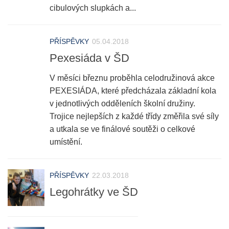
cibulových slupkách a...
PŘÍSPĚVKY
05.04.2018
Pexesiáda v ŠD
V měsíci březnu proběhla celodružinová akce
PEXESIÁDA, které předcházala základní kola
v jednotlivých odděleních školní družiny.
Trojice nejlepších z každé třídy změřila své síly
a utkala se ve finálové soutěži o celkové
umístění.
PŘÍSPĚVKY
22.03.2018
Legohrátky ve ŠD