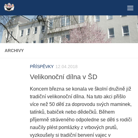
Skip to content
ARCHIVY
PŘÍSPĚVKY
12.04.2018
Velikonoční dílna v ŠD
Koncem března se konala ve školní družině již
tradiční velikonoční dílna. Na tuto akci přišlo
více než 50 dětí za doprovodu svých maminek,
tatínků, babiček nebo dědečků. Během
příjemně stráveného odpoledne se děti s rodiči
naučily plést pomlázky z vrbových prutů,
vyzkoušely si tradiční bervení vajec v