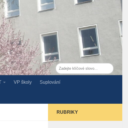
T
VP školy
Suplování
RUBRIKY