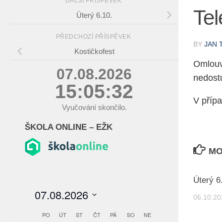
DALŠÍ PŘÍSPĚVEK
Tel
Úterý 6.10.
PŘEDCHOZÍ PŘÍSPĚVEK
BY
JAN 
Kostičkofest
Omlouv
07.08.2026
nedostu
15:05:32
V přípa
Vyučování skončilo.
ŠKOLA ONLINE – EŽK
MO
Úterý 6
06.10.20