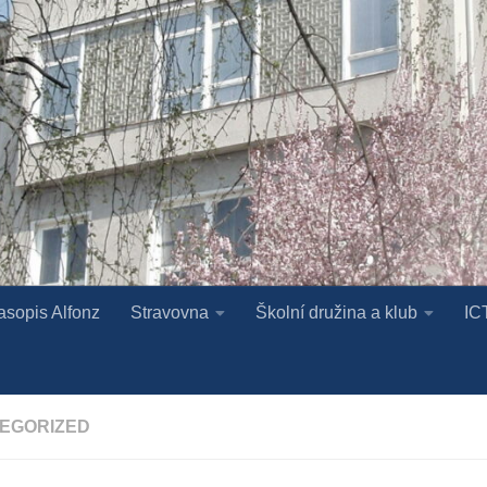
asopis Alfonz
Stravovna
Školní družina a klub
IC
EGORIZED