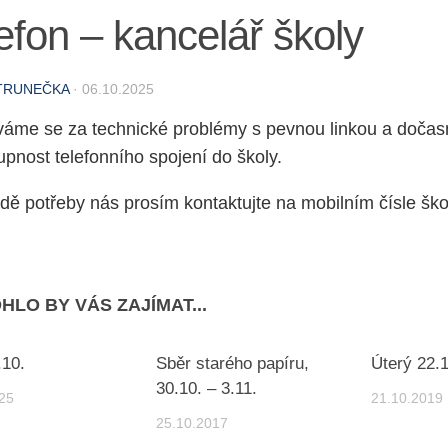
efon – kancelář školy
TRUNEČKA
·
06.10.2025
áme se za technické problémy s pevnou linkou a doča
pnost telefonního spojení do školy.
dě potřeby nás prosím kontaktujte na mobilním čísle šk
HLO BY VÁS ZAJÍMAT...
.10.
Sběr starého papíru,
Úterý 22.1
30.10. – 3.11.
25
21.10.2019
25.10.2017