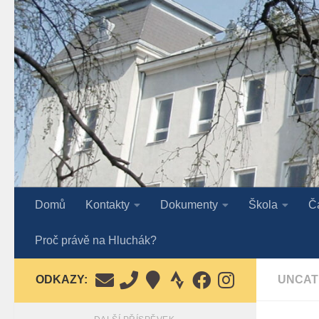
Skip to content
Domů
Kontakty
Dokumenty
Škola
Č
Proč právě na Hluchák?
ODKAZY:
UNCAT