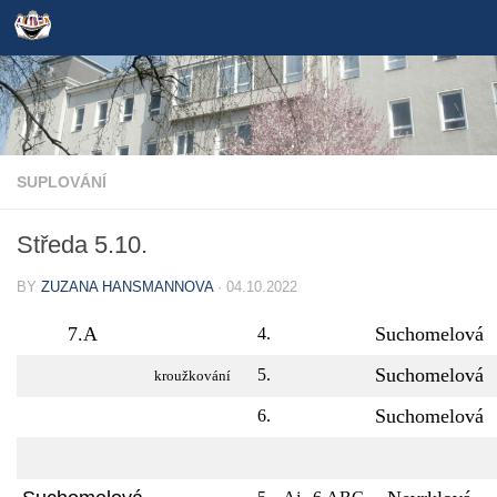
Skip to content
SUPLOVÁNÍ
Středa 5.10.
BY
ZUZANA HANSMANNOVA
·
04.10.2022
7.A
Suchomelová
4.
Suchomelová
5.
kroužkování
Suchomelová
6.