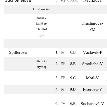
Suchomelová
Nevrklová
5.
Aj
6.ABC
kroužkování
dozor v
Prachařová-
šatně po
PM
5.hodině
zajistí
Spillerová
Václavík-P
1.
Př
6.B
atletický
Smolicha-V
2.
Př
8.B
čtyřboj
Motl-V
3.
Př
9.C
Fišerová-V
4.
Př
9.D
Suchanová-V
6.
Tv
6.B