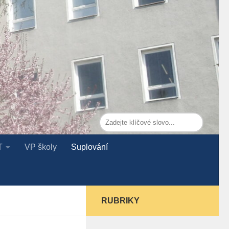
T
VP školy
Suplování
RUBRIKY