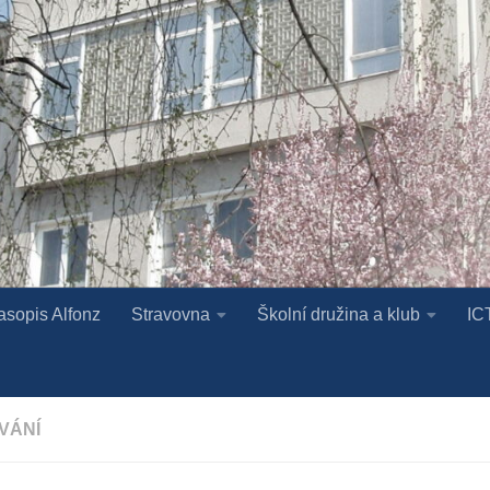
asopis Alfonz
Stravovna
Školní družina a klub
IC
VÁNÍ