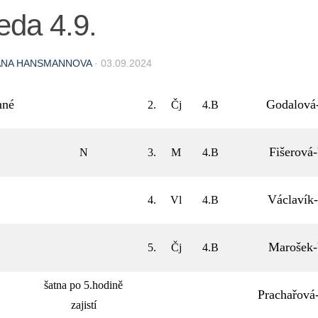
eda 4.9.
ANA HANSMANNOVA
·
03.09.2024
nné
Godalová
2.
Čj
4.B
Fišerová
N
3.
M
4.B
Václavík
4.
Vl
4.B
Marošek
5.
Čj
4.B
šatna po 5.hodině
Prachařov
zajistí