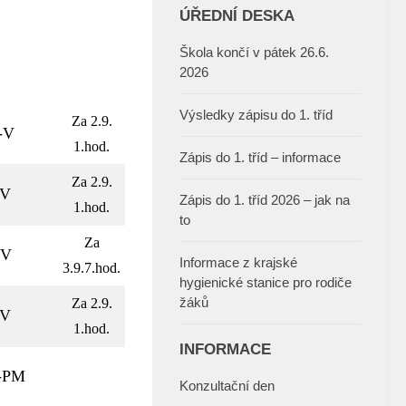
ÚŘEDNÍ DESKA
Škola končí v pátek 26.6.
2026
Výsledky zápisu do 1. tříd
Za 2.9.
-V
1.hod.
Zápis do 1. tříd – informace
Za 2.9.
-V
Zápis do 1. tříd 2026 – jak na
1.hod.
to
Za
-V
Informace z krajské
3.9.7.hod.
hygienické stanice pro rodiče
žáků
Za 2.9.
-V
1.hod.
INFORMACE
á-PM
Konzultační den