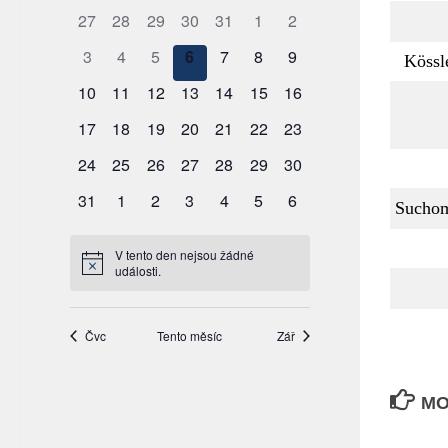
Kössl
Sucho
MO