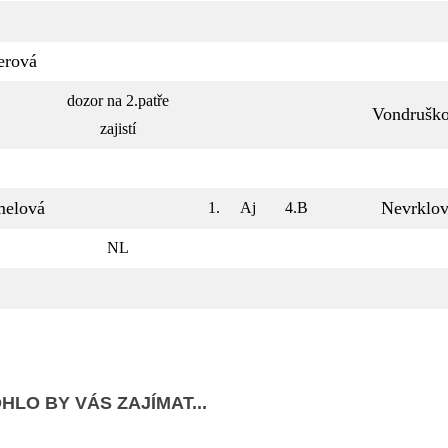
erová
dozor na 2.patře
Vondrušk
zajistí
melová
Nevrklo
1.
Aj
4.B
NL
HLO BY VÁS ZAJÍMAT...