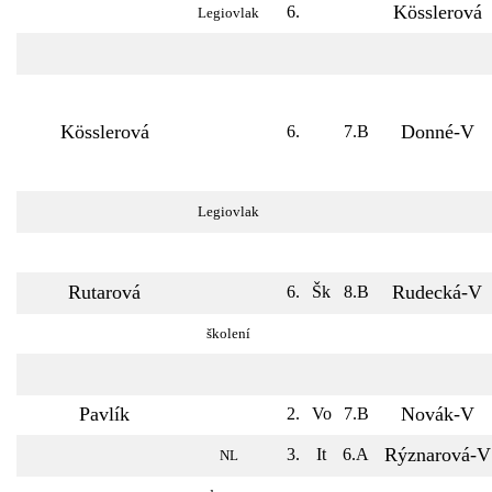
Kösslerová
6.
Legiovlak
Kösslerová
Donné-V
6.
7.B
Legiovlak
Rutarová
Rudecká-V
6.
Šk
8.B
školení
Pavlík
Novák-V
2.
Vo
7.B
Rýznarová-V
3.
It
6.A
NL