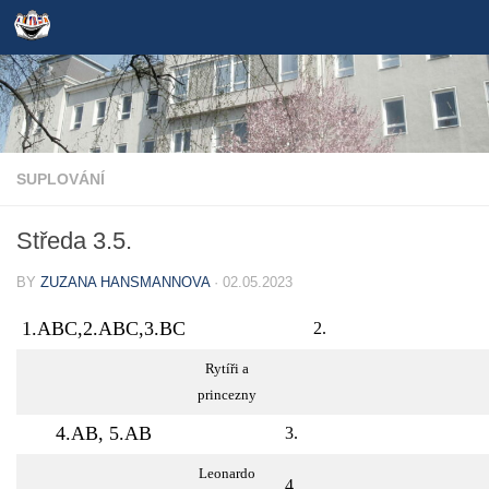
Skip to content
SUPLOVÁNÍ
Středa 3.5.
BY
ZUZANA HANSMANNOVA
·
02.05.2023
1.ABC,2.ABC,3.BC
2.
Rytíři a
princezny
4.AB, 5.AB
3.
Leonardo
4.