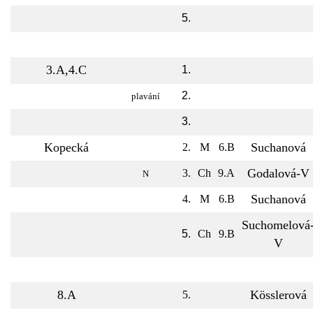
5.
3.A,4.C
1.
2.
plavání
3.
Kopecká
Suchanová
2.
M
6.B
Godalová-V
3.
Ch
9.A
N
Suchanová
4.
M
6.B
Suchomelová
5.
Ch
9.B
V
8.A
Kösslerová
5.