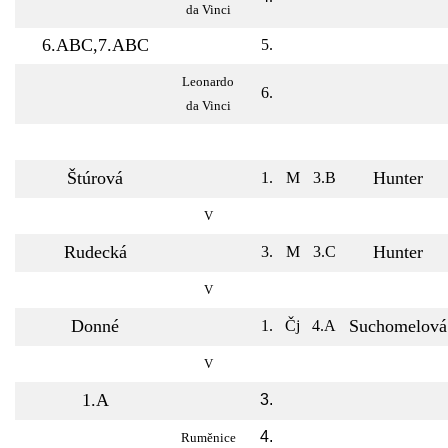
da Vinci
6.ABC,7.ABC
5.
Leonardo
6.
da Vinci
Štúrová
Hunter
1.
M
3.B
V
Rudecká
Hunter
3.
M
3.C
V
Donné
Suchomelová
1.
Čj
4.A
V
1.A
3.
4.
Ruměnice