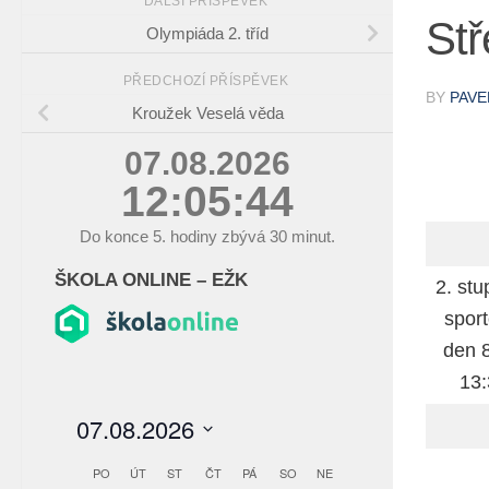
DALŠÍ PŘÍSPĚVEK
Stř
Olympiáda 2. tříd
PŘEDCHOZÍ PŘÍSPĚVEK
BY
PAVE
Kroužek Veselá věda
07.08.2026
12:05:45
Do konce
5.
hodiny zbývá
30
minut.
ŠKOLA ONLINE – EŽK
2. stu
sport
den 8
13: