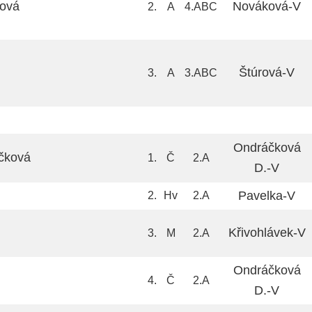
lová
Nováková-V
2.
A
4.ABC
Štúrová-V
3.
A
3.ABC
Ondráčková
čková
1.
Č
2.A
D.-V
Pavelka-V
2.
Hv
2.A
Křivohlávek-V
3.
M
2.A
Ondráčková
4.
Č
2.A
D.-V