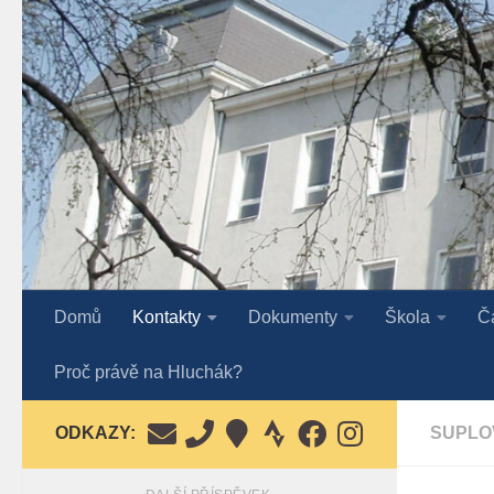
Skip to content
Domů
Kontakty
Dokumenty
Škola
Č
Proč právě na Hluchák?
ODKAZY:
SUPLO