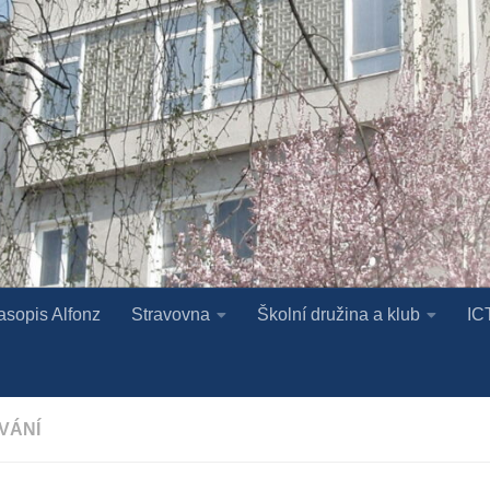
asopis Alfonz
Stravovna
Školní družina a klub
IC
VÁNÍ