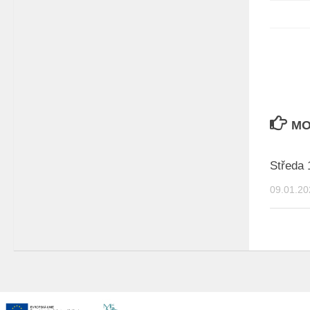
MO
Středa 
09.01.20