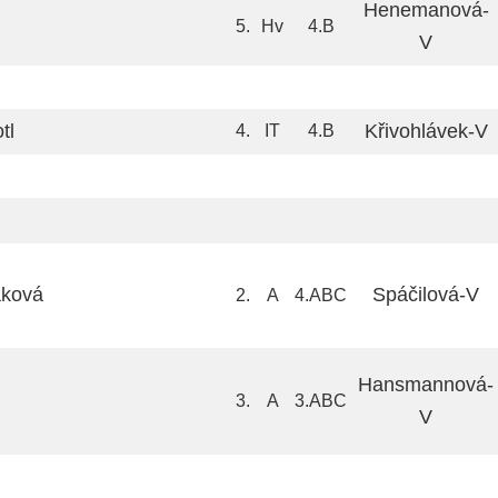
Henemanová-
5.
Hv
4.B
V
tl
Křivohlávek-V
4.
IT
4.B
áková
Spáčilová-V
2.
A
4.ABC
Hansmannová-
3.
A
3.ABC
V