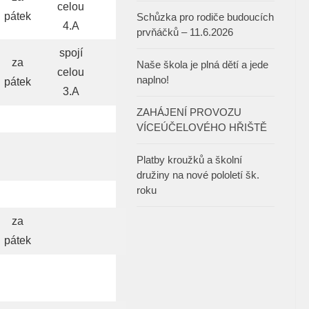
celou
pátek
Schůzka pro rodiče budoucích
4.A
prvňáčků – 11.6.2026
spojí
za
Naše škola je plná dětí a jede
celou
naplno!
pátek
3.A
ZAHÁJENÍ PROVOZU
VÍCEÚČELOVÉHO HŘIŠTĚ
Platby kroužků a školní
družiny na nové pololetí šk.
roku
za
pátek