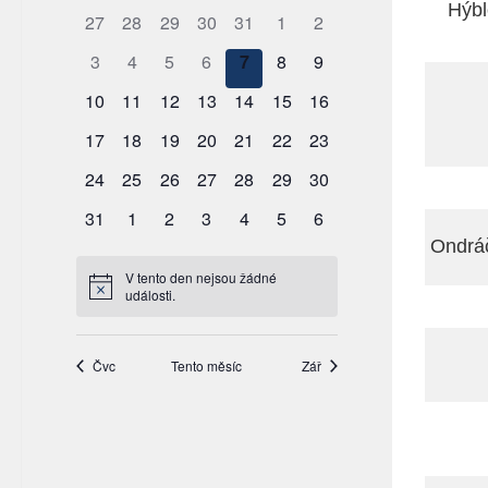
Hýb
Ondrá