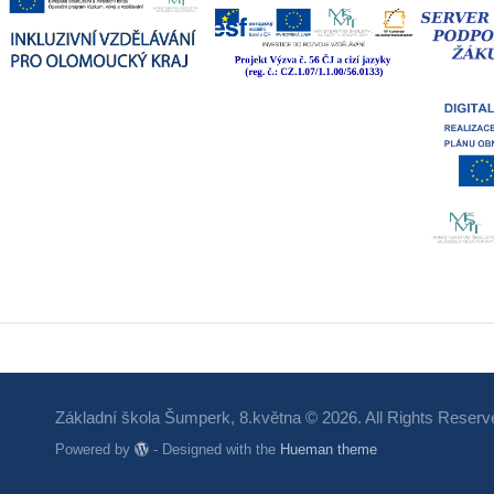
Základní škola Šumperk, 8.května © 2026. All Rights Reserv
Powered by
- Designed with the
Hueman theme