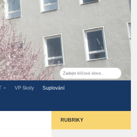
T
VP školy
Suplování
RUBRIKY