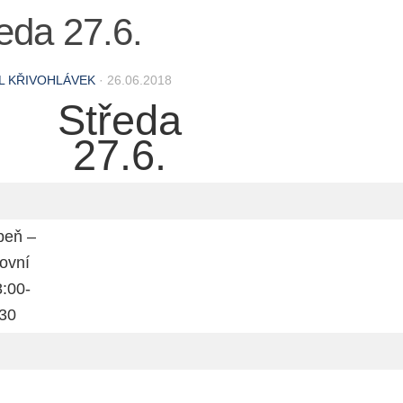
eda 27.6.
L KŘIVOHLÁVEK
·
26.06.2018
Středa
27.6.
peň –
ovní
:00-
30