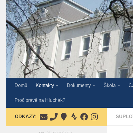
Skip to content
Domů
Kontakty
Dokumenty
Škola
Č
Proč právě na Hluchák?
ODKAZY:
SUPLO