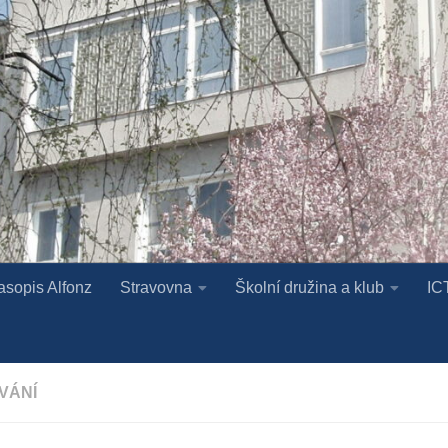
asopis Alfonz
Stravovna
Školní družina a klub
IC
VÁNÍ