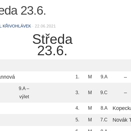
eda 23.6.
L KŘIVOHLÁVEK
·
22.06.2021
Středa
23.6.
annová
–
1.
M
9.A
9.A –
–
3.
M
9.C
výlet
Kopeck
4.
M
8.A
Novák T
5.
M
7.C