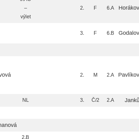
Horákov
–
2.
F
6.A
výlet
Godalov
3.
F
6.B
vová
Pavlíko
2.
M
2.A
Janků
NL
3.
Č/2
2.A
manová
2.B