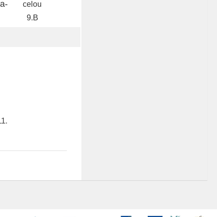
a-
celou
9.B
11.