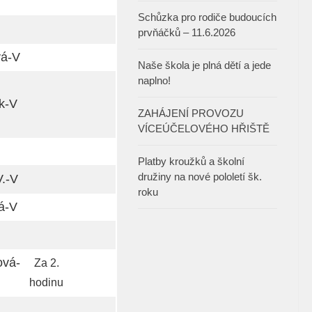
Schůzka pro rodiče budoucích
prvňáčků – 11.6.2026
vá-V
Naše škola je plná dětí a jede
naplno!
k-V
ZAHÁJENÍ PROVOZU
VÍCEÚČELOVÉHO HŘIŠTĚ
Platby kroužků a školní
družiny na nové pololetí šk.
.-V
roku
á-V
ová-
Za 2.
hodinu