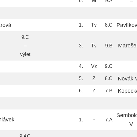
–
6.
M
9.A
arová
Pavlíko
1.
Tv
8.C
9.C
Maroše
–
3.
Tv
9.B
výlet
–
4.
Vz
9.C
Novák V
5.
Z
8.C
Kopeck
6.
Z
7.B
Sembol
hlávek
1.
F
7.A
V
9.AC