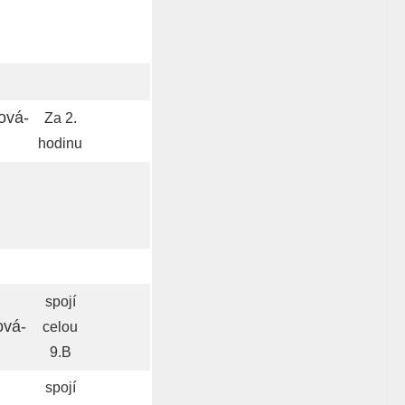
ová-
Za 2.
hodinu
spojí
ová-
celou
9.B
spojí