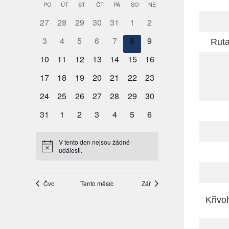
Rut
Křivo