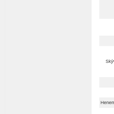
Ský
Hene