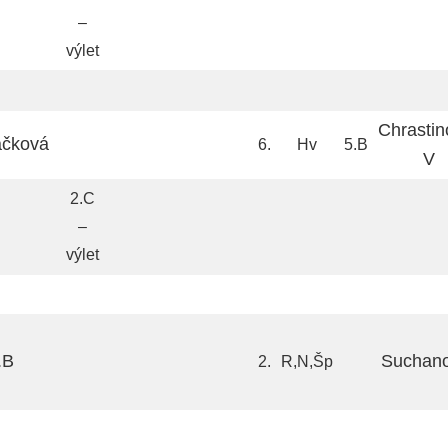
–
výlet
Chrastin
áčková
6.
Hv
5.B
V
2.C
–
výlet
.B
Suchan
2.
R,N,Šp