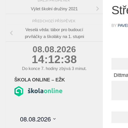
DALŠÍ PŘÍSPĚVEK
Stř
Výlet školní družiny 2021
PŘEDCHOZÍ PŘÍSPĚVEK
BY
PAVE
Veselá věda: tábor pro budoucí
prvňáčky a školáky na 1. stupni
08.08.2026
14:12:39
Do konce
7.
hodiny zbývá
3
minut.
Dittm
ŠKOLA ONLINE – EŽK