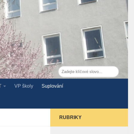
T
VP školy
Suplování
RUBRIKY