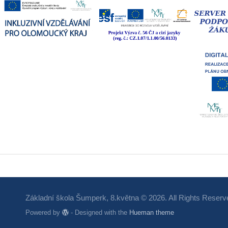
Základní škola Šumperk, 8.května © 2026. All Rights Reserv
Powered by
- Designed with the
Hueman theme