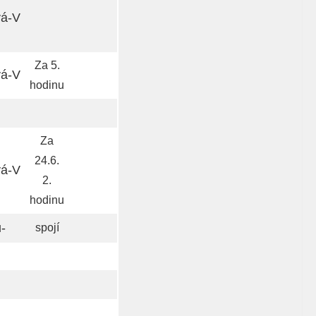
á-V
Za 5.
á-V
hodinu
Za
24.6.
vá-V
2.
hodinu
-
spojí