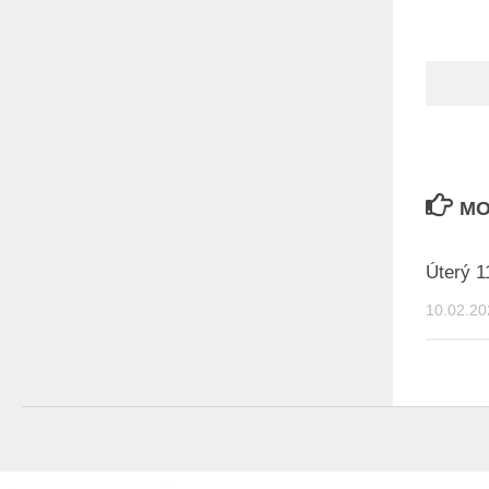
MO
Úterý 1
10.02.20