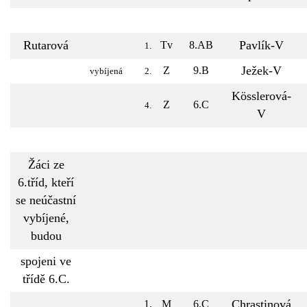
Rutarová
Pavlík-V
Tv
8.AB
1.
Ježek-V
Z
9.B
vybíjená
2.
Kösslerová-
Z
6.C
4.
V
Žáci ze
6.tříd, kteří
se neúčastní
vybíjené,
budou
spojeni ve
třídě 6.C.
Chrastinová
1.
M
6.C