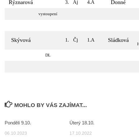
Rýznarová
Donné
3.
Aj
4.A
vystoupení
Skývová
Sládková
1.
Čj
1.A
DL
MOHLO BY VÁS ZAJÍMAT...
Pondělí 9.10.
Úterý 18.10.
06.10.2023
17.10.2022