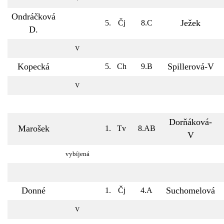
Ondráčková
Ježek
5.
Čj
8.C
D.
V
Kopecká
Spillerová-V
5.
Ch
9.B
V
Dorňáková-
Marošek
1.
Tv
8.AB
V
vybíjená
Donné
Suchomelová
1.
Čj
4.A
V