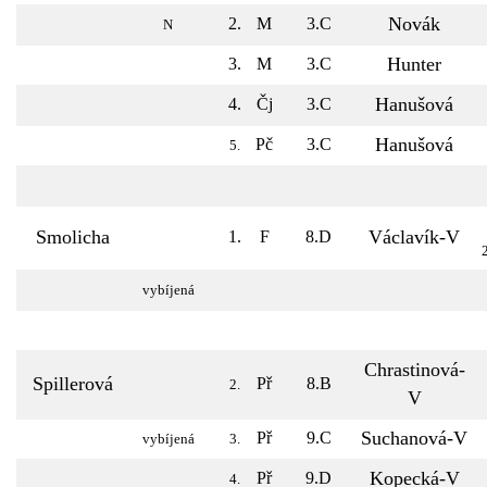
Novák
2.
M
3.C
N
Hunter
3.
M
3.C
Hanušová
4.
Čj
3.C
Hanušová
Pč
3.C
5.
Smolicha
Václavík-V
1.
F
8.D
vybíjená
Chrastinová-
Spillerová
Př
8.B
2.
V
Suchanová-V
Př
9.C
vybíjená
3.
Kopecká-V
Př
9.D
4.