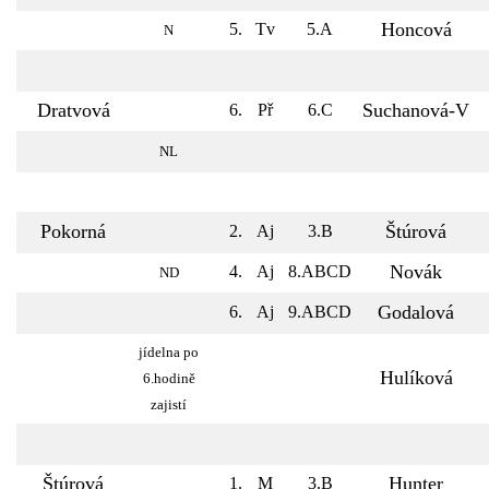
Honcová
5.
Tv
5.A
N
Dratvová
Suchanová-V
6.
Př
6.C
NL
Pokorná
Štúrová
2.
Aj
3.B
Novák
4.
Aj
8.ABCD
ND
Godalová
6.
Aj
9.ABCD
jídelna po
Hulíková
6.hodině
zajistí
Štúrová
Hunter
1.
M
3.B