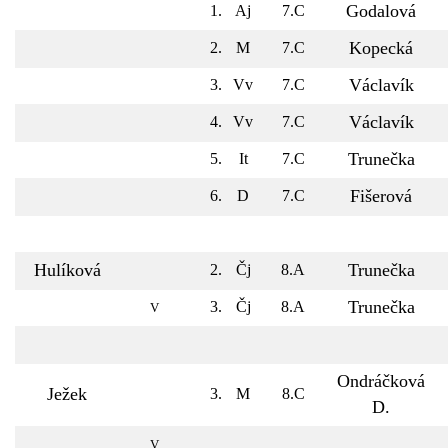
Godalová
1.
Aj
7.C
Kopecká
2.
M
7.C
Václavík
3.
Vv
7.C
Václavík
4.
Vv
7.C
Trunečka
5.
It
7.C
Fišerová
6.
D
7.C
Hulíková
Trunečka
2.
Čj
8.A
Trunečka
3.
Čj
8.A
V
Ondráčková
Ježek
3.
M
8.C
D.
V