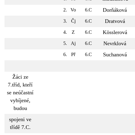
Dorňáková
2.
Vo
6.C
Dratvová
3.
Čj
6.C
Kösslerová
4.
Z
6.C
Nevrklová
5.
Aj
6.C
Suchanová
6.
Př
6.C
Žáci ze
7.tříd, kteří
se neúčastní
vybíjené,
budou
spojeni ve
třídě 7.C.