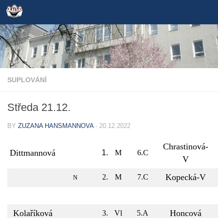
Skip to content
SUPLOVÁNÍ
Středa 21.12.
BY
ZUZANA HANSMANNOVA
·
20.12.2022
Chrastinová-
Dittmannová
1.
M
6.C
V
Kopecká-V
2.
M
7.C
N
Kolaříková
Honcová
3.
Vl
5.A