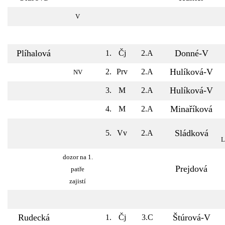
V
Plíhalová
Donné-V
1.
Čj
2.A
Hulíková-V
2.
Prv
2.A
NV
Hulíková-V
3.
M
2.A
Minaříková
4.
M
2.A
Sládková
5.
Vv
2.A
L
dozor na 1.
Prejdová
patře
zajistí
Rudecká
Štúrová-V
1.
Čj
3.C