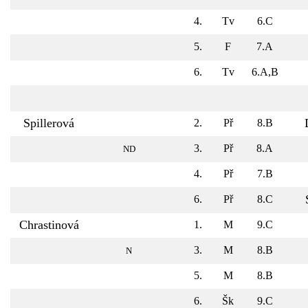
4.
Tv
6.C
5.
F
7.A
6.
Tv
6.A,B
Spillerová
2.
Př
8.B
3.
Př
8.A
ND
4.
Př
7.B
6.
Př
8.C
Chrastinová
1.
M
9.C
3.
M
8.B
N
5.
M
8.B
6.
Šk
9.C