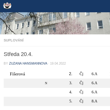
Skip to content
SUPLOVÁNÍ
Středa 20.4.
BY
ZUZANA HANSMANNOVA
·
19.04.2022
Fišerová
2.
Čj
6.A
3.
Čj
6.A
N
4.
Čj
6.A
5.
Čj
8.A