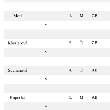
Motl
1.
M
7.B
V
Kösslerová
5.
Čj
7.B
V
Suchanová
4.
Čj
9.B
V
Kopecká
5.
M
9.B
V