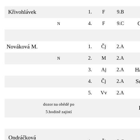
Křivohlávek
1.
F
9.B
C
4.
F
9.C
N
Nováková M.
1.
Čj
2.A
2.
M
2.A
N
H
3.
Aj
2.A
S
4.
Čj
2.A
5.
Vv
2.A
dozor na obědě po
5.hodině zajistí
Ondráčková